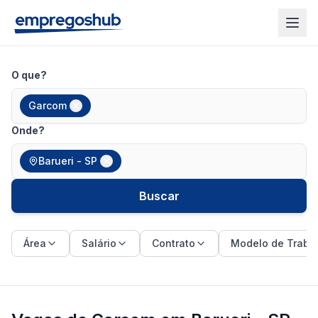
O que?
Garcom
Onde?
Barueri - SP
Buscar
Área
Salário
Contrato
Modelo de Traba