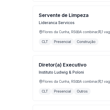
Servente de Limpeza
Lideranca Servicos
Flores da Cunha, RS
A combinar
1
vag
CLT
Presencial
Construção
Diretor(a) Executivo
Instituto Ludwig & Poloni
Flores da Cunha, RS
A combinar
1
vag
CLT
Presencial
Outros