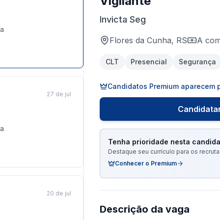
Vigilante
Invicta Seg
a
Flores da Cunha, RS
A com
CLT
Presencial
Segurança
Candidatos Premium aparecem p
27 de jul
Candidatar
a
Tenha prioridade nesta candida
Destaque seu currículo para os recru
Conhecer o Premium
20 de jul
Descrição da vaga