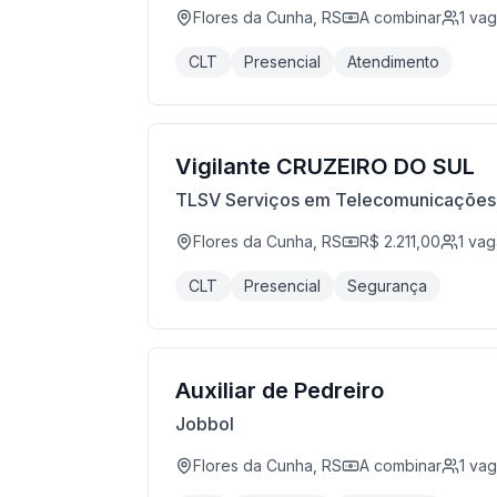
Flores da Cunha, RS
A combinar
1
vag
CLT
Presencial
Atendimento
Vigilante CRUZEIRO DO SUL
TLSV Serviços em Telecomunicações
Flores da Cunha, RS
R$ 2.211,00
1
vag
CLT
Presencial
Segurança
Auxiliar de Pedreiro
Jobbol
Flores da Cunha, RS
A combinar
1
vag