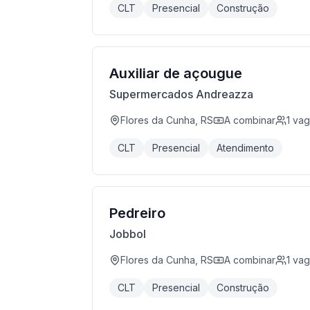
CLT
Presencial
Construção
Auxiliar de açougue
Supermercados Andreazza
Flores da Cunha, RS
A combinar
1
vag
CLT
Presencial
Atendimento
Pedreiro
Jobbol
Flores da Cunha, RS
A combinar
1
vag
CLT
Presencial
Construção