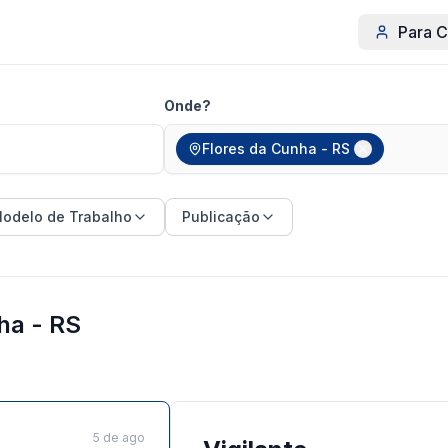
Para C
Onde?
Flores da Cunha - RS
odelo de Trabalho
Publicação
ha - RS
5 de ago