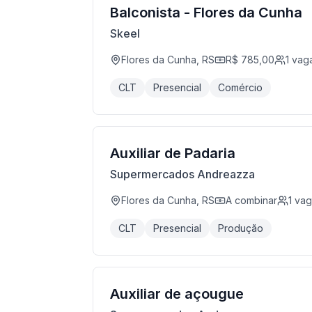
Balconista - Flores da Cunha
Skeel
Flores da Cunha, RS
R$ 785,00
1
vag
CLT
Presencial
Comércio
Auxiliar de Padaria
Supermercados Andreazza
Flores da Cunha, RS
A combinar
1
vag
CLT
Presencial
Produção
Auxiliar de açougue