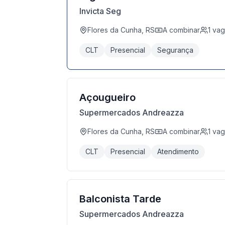
Invicta Seg
Flores da Cunha, RS
A combinar
1
vag
CLT
Presencial
Segurança
Açougueiro
Supermercados Andreazza
Flores da Cunha, RS
A combinar
1
vag
CLT
Presencial
Atendimento
Balconista Tarde
Supermercados Andreazza