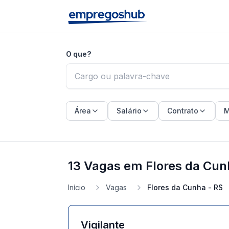
O que?
Área
Salário
Contrato
M
13 Vagas em Flores da Cun
Início
Vagas
Flores da Cunha - RS
Vigilante