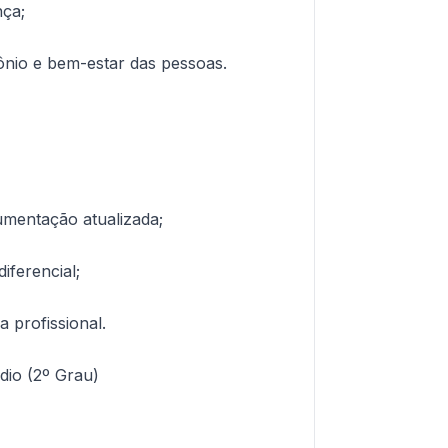
nça;
mônio e bem-estar das pessoas.
umentação atualizada;
iferencial;
a profissional.
dio (2º Grau)