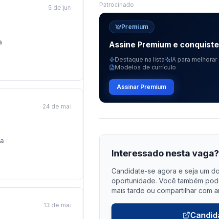
Patrocinado
5 de jun
Premium
a
Assine Premium e conquist
Destaque na lista
IA para melhorar 
Modelos de currículo
Assinar Premium
24 de mai
a
Interessado nesta vaga
Candidate-se agora e seja um do
oportunidade. Você também pode 
mais tarde ou compartilhar com a
13 de mai
Candid