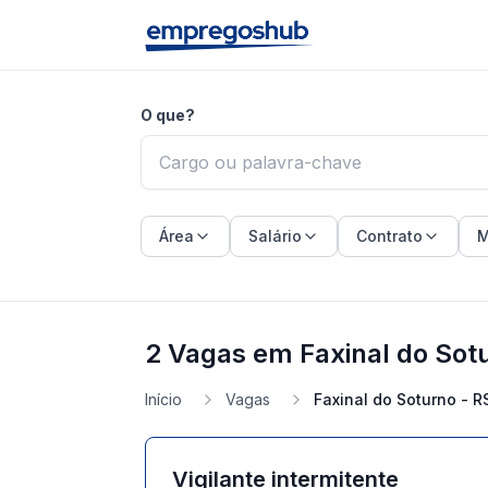
O que?
Área
Salário
Contrato
M
2 Vagas em Faxinal do Sot
Início
Vagas
Faxinal do Soturno - R
Vigilante intermitente