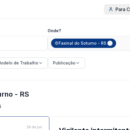
Para C
Onde?
Faxinal do Soturno - RS
odelo de Trabalho
Publicação
urno - RS
S
28 de jun