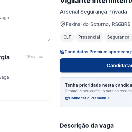
Vigilante intermitent
Arsenal Segurança Privada
vaga
Faxinal do Soturno, RS
R$ 
CLT
Presencial
Segurança
Candidatos Premium aparecem p
rgia
19 de mai
Candidatar
vaga
Tenha prioridade nesta candida
Destaque seu currículo para os recru
Conhecer o Premium
Descrição da vaga