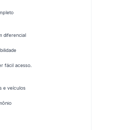
mpleto
 diferencial
ilidade
r fácil acesso.
s e veículos
imônio