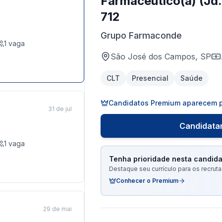
Farmaceutico(a) (Jd.
712
Grupo Farmaconde
1
vaga
São José dos Campos, SP
CLT
Presencial
Saúde
Candidatos Premium aparecem p
31 de jul
Candidatar
1
vaga
Tenha prioridade nesta candida
Destaque seu currículo para os recru
Conhecer o Premium
29 de mai