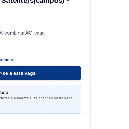
 Satélite/sjcampos) -
A combinar
1
vaga
rimeiro
-se a esta vaga
tura
tadores e aumente suas chances nesta vaga.