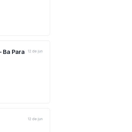
– Ba Para
12 de jun
12 de jun