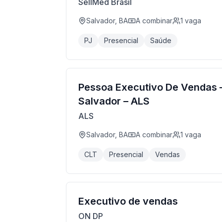
SellMed Brasil
Salvador, BA
A combinar
1
vaga
PJ
Presencial
Saúde
Pessoa Executivo De Vendas 
Salvador – ALS
ALS
Salvador, BA
A combinar
1
vaga
CLT
Presencial
Vendas
Executivo de vendas
ON DP