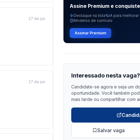
Assine Premium e conquist
Destaque na lista
IA para melhorar 
27 de jun
Modelos de currículo
Assinar Premium
Interessado nesta vaga
27 de jun
Candidate-se agora e seja um do
oportunidade. Você também pode 
mais tarde ou compartilhar com a
Candid
Salvar vaga