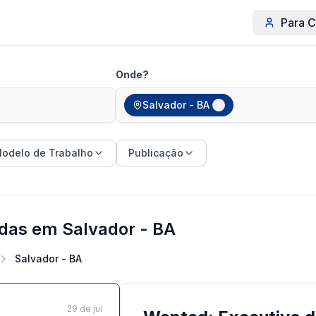
Para C
Onde?
Salvador - BA
odelo de Trabalho
Publicação
das em Salvador - BA
Salvador - BA
29 de jul