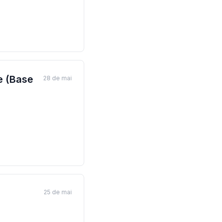
e (Base
28 de mai
a
25 de mai