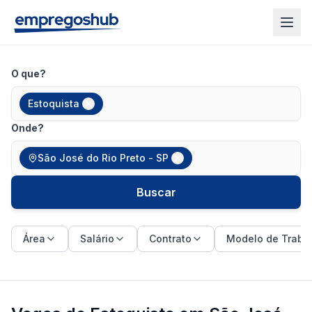
O que?
Estoquista
Onde?
São José do Rio Preto - SP
Buscar
Área
Salário
Contrato
Modelo de Traba