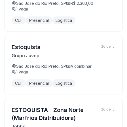
São José do Rio Preto, SP
R$ 2.363,00
1
vaga
CLT
Presencial
Logística
Estoquista
26 de jul
Grupo Javep
São José do Rio Preto, SP
A combinar
1
vaga
CLT
Presencial
Logística
ESTOQUISTA - Zona Norte
26 de jul
(Marfrios Distribuidora)
Jobbol