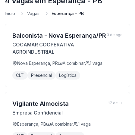
4 Vagas em Esperança - PB
Início
Vagas
Esperança - PB
Balconista - Nova Esperança/PR
3 de ago
COCAMAR COOPERATIVA
AGROINDUSTRIAL
Nova Esperança, PR
A combinar
1
vaga
CLT
Presencial
Logística
Vigilante Almocista
17 de jul
Empresa Confidencial
Esperança, PB
A combinar
1
vaga