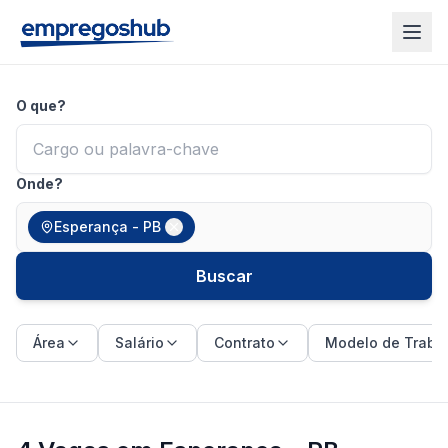
O que?
Onde?
Esperança - PB
Buscar
Área
Salário
Contrato
Modelo de Traba