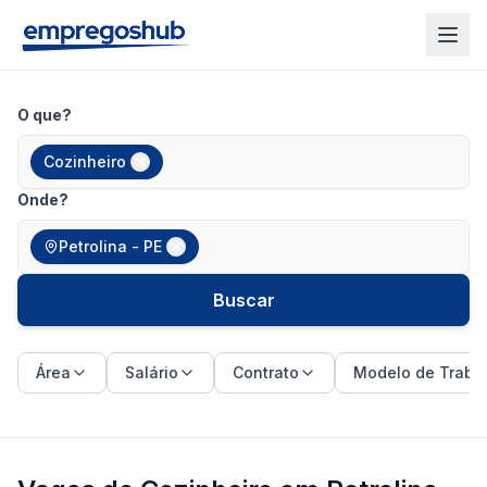
O que?
Cozinheiro
Onde?
Petrolina - PE
Buscar
Área
Salário
Contrato
Modelo de Traba