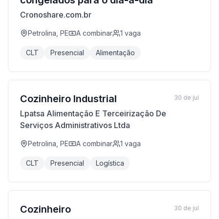
congelados para o dia-a-dia
Cronoshare.com.br
Petrolina, PE
A combinar
1
vaga
CLT
Presencial
Alimentação
Cozinheiro Industrial
30 de jul
Lpatsa Alimentação E Terceirização De
Serviços Administrativos Ltda
Petrolina, PE
A combinar
1
vaga
CLT
Presencial
Logística
Cozinheiro
30 de jul