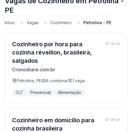
Vagas de Cozinheiro em Petrolina -
PE
Início
Vagas
Cozinheiro
Petrolina - PE
Cozinheiro por hora para
30 de jul
cozinha réveillon, brasileira,
salgados
Cronoshare.com.br
Petrolina, PE
A combinar
1
vaga
CLT
Presencial
Alimentação
Cozinheiro em domicílio para
30 de jul
cozinha brasileira