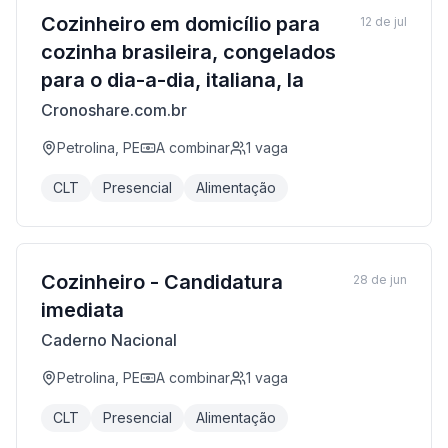
Cozinheiro em domicílio para
12 de jul
cozinha brasileira, congelados
para o dia-a-dia, italiana, la
Cronoshare.com.br
Petrolina, PE
A combinar
1
vaga
CLT
Presencial
Alimentação
Cozinheiro - Candidatura
28 de jun
imediata
Caderno Nacional
Petrolina, PE
A combinar
1
vaga
CLT
Presencial
Alimentação