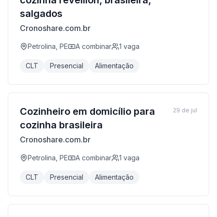
cozinha réveillon, brasileira,
salgados
Cronoshare.com.br
Petrolina, PE
A combinar
1
vaga
CLT
Presencial
Alimentação
Cozinheiro em domicílio para
29 de jul
cozinha brasileira
Cronoshare.com.br
Petrolina, PE
A combinar
1
vaga
CLT
Presencial
Alimentação