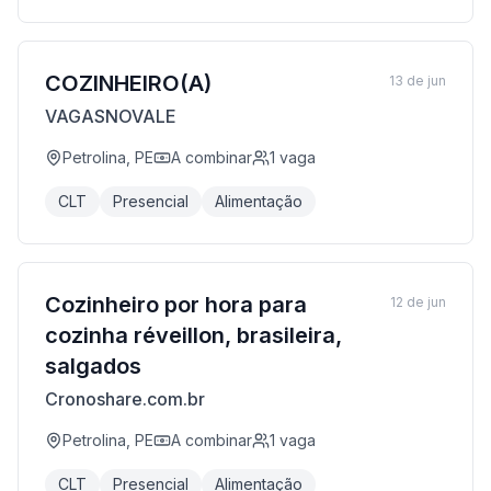
COZINHEIRO(A)
13 de jun
VAGASNOVALE
Petrolina, PE
A combinar
1
vaga
CLT
Presencial
Alimentação
Cozinheiro por hora para
12 de jun
cozinha réveillon, brasileira,
salgados
Cronoshare.com.br
Petrolina, PE
A combinar
1
vaga
CLT
Presencial
Alimentação