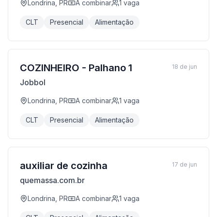
Londrina, PR
A combinar
1
vaga
CLT
Presencial
Alimentação
COZINHEIRO - Palhano 1
18 de jun
Jobbol
Londrina, PR
A combinar
1
vaga
CLT
Presencial
Alimentação
auxiliar de cozinha
17 de jun
quemassa.com.br
Londrina, PR
A combinar
1
vaga