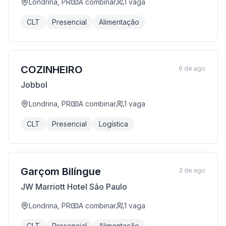
Londrina, PR
A combinar
1
vaga
CLT
Presencial
Alimentação
COZINHEIRO
6 de ago
Jobbol
Londrina, PR
A combinar
1
vaga
CLT
Presencial
Logística
Garçom Bilíngue
3 de ago
JW Marriott Hotel São Paulo
Londrina, PR
A combinar
1
vaga
CLT
Presencial
Alimentação