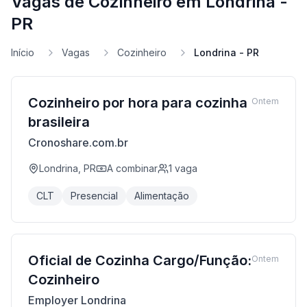
Vagas de Cozinheiro em Londrina -
PR
Início
Vagas
Cozinheiro
Londrina - PR
Cozinheiro por hora para cozinha
Ontem
brasileira
Cronoshare.com.br
Londrina, PR
A combinar
1
vaga
CLT
Presencial
Alimentação
Oficial de Cozinha Cargo/Função:
Ontem
Cozinheiro
Employer Londrina