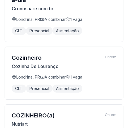
a-dia
Cronoshare.com.br
Londrina, PR
A combinar
1
vaga
CLT
Presencial
Alimentação
Cozinheiro
Ontem
Cozinha De Lourenço
Londrina, PR
A combinar
1
vaga
CLT
Presencial
Alimentação
COZINHEIRO(a)
Ontem
Nutriart