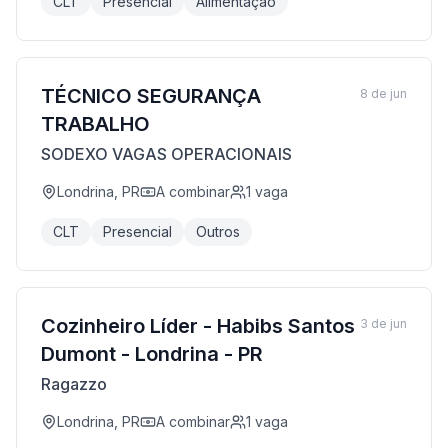
CLT
Presencial
Alimentação
TÉCNICO SEGURANÇA
8 de jun
TRABALHO
SODEXO VAGAS OPERACIONAIS
Londrina, PR
A combinar
1
vaga
CLT
Presencial
Outros
Cozinheiro Líder - Habibs Santos
3 de jun
Dumont - Londrina - PR
Ragazzo
Londrina, PR
A combinar
1
vaga