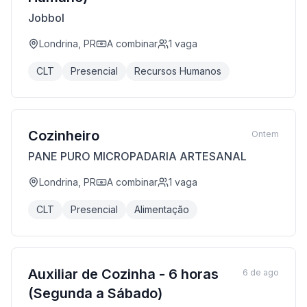
Jobbol
Londrina, PR
A combinar
1
vaga
CLT
Presencial
Recursos Humanos
Cozinheiro
Ontem
PANE PURO MICROPADARIA ARTESANAL
Londrina, PR
A combinar
1
vaga
CLT
Presencial
Alimentação
Auxiliar de Cozinha - 6 horas
6 de ago
(Segunda a Sábado)