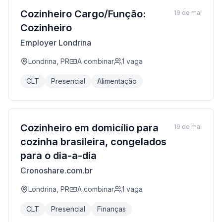
Cozinheiro Cargo/Função:
19 de mai
Cozinheiro
Employer Londrina
Londrina, PR
A combinar
1
vaga
CLT
Presencial
Alimentação
Cozinheiro em domicílio para
19 de mai
cozinha brasileira, congelados
para o dia-a-dia
Cronoshare.com.br
Londrina, PR
A combinar
1
vaga
CLT
Presencial
Finanças