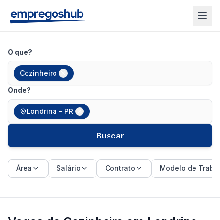
O que?
Cozinheiro
Onde?
Londrina - PR
Buscar
Área
Salário
Contrato
Modelo de Traba