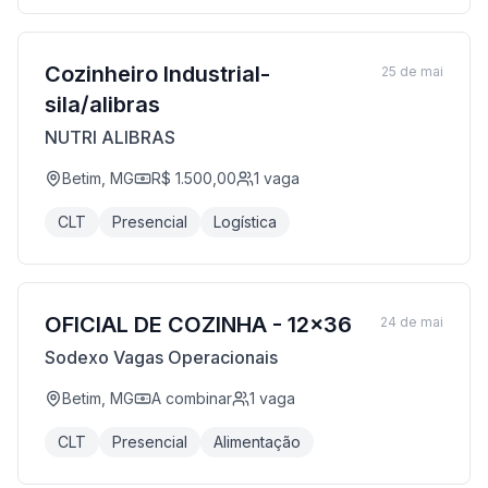
Cozinheiro Industrial-
25 de mai
sila/alibras
NUTRI ALIBRAS
Betim, MG
R$ 1.500,00
1
vaga
CLT
Presencial
Logística
OFICIAL DE COZINHA - 12x36
24 de mai
Sodexo Vagas Operacionais
Betim, MG
A combinar
1
vaga
CLT
Presencial
Alimentação