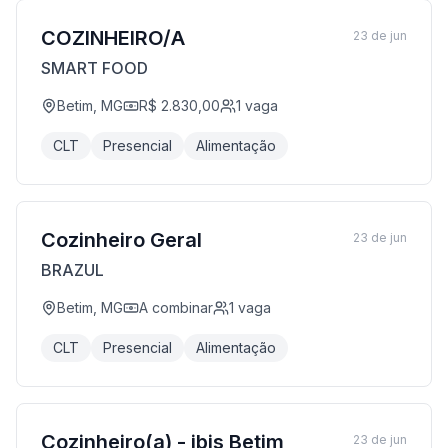
COZINHEIRO/A
23 de jun
SMART FOOD
Betim, MG
R$ 2.830,00
1
vaga
CLT
Presencial
Alimentação
Cozinheiro Geral
23 de jun
BRAZUL
Betim, MG
A combinar
1
vaga
CLT
Presencial
Alimentação
Cozinheiro(a) - ibis Betim
23 de jun