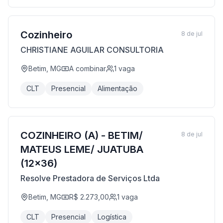
Cozinheiro
8 de jul
CHRISTIANE AGUILAR CONSULTORIA
Betim, MG
A combinar
1
vaga
CLT
Presencial
Alimentação
COZINHEIRO (A) - BETIM/
8 de jul
MATEUS LEME/ JUATUBA
(12x36)
Resolve Prestadora de Serviços Ltda
Betim, MG
R$ 2.273,00
1
vaga
CLT
Presencial
Logística