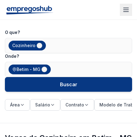
O que?
Cozinheiro
Onde?
Betim - MG
Buscar
Área
Salário
Contrato
Modelo de Traba