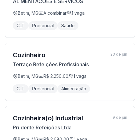
ALIMENTACOES E SERVICOS
Betim, MG
A combinar
1
vaga
CLT
Presencial
Saúde
Cozinheiro
23 de jun
Terraço Refeições Profissionais
Betim, MG
R$ 2.250,00
1
vaga
CLT
Presencial
Alimentação
Cozinheira(o) Industrial
9 de jun
Prudente Refeições Ltda
Betim, MG
R$ 2.680,00
1
vaga