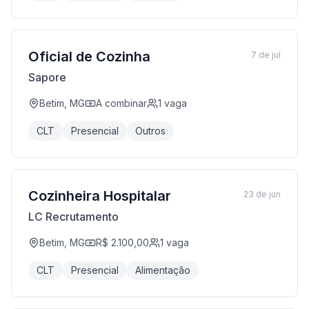
Oficial de Cozinha
7 de jul
Sapore
Betim, MG
A combinar
1
vaga
CLT
Presencial
Outros
Cozinheira Hospitalar
23 de jun
LC Recrutamento
Betim, MG
R$ 2.100,00
1
vaga
CLT
Presencial
Alimentação