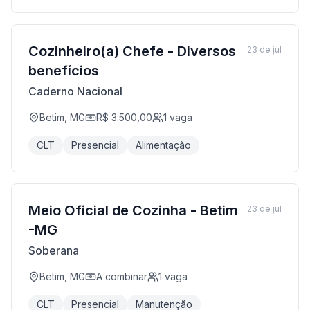
Cozinheiro(a) Chefe - Diversos
23 de jul
benefícios
Caderno Nacional
Betim, MG
R$ 3.500,00
1
vaga
CLT
Presencial
Alimentação
Meio Oficial de Cozinha - Betim
23 de jul
-MG
Soberana
Betim, MG
A combinar
1
vaga
CLT
Presencial
Manutenção