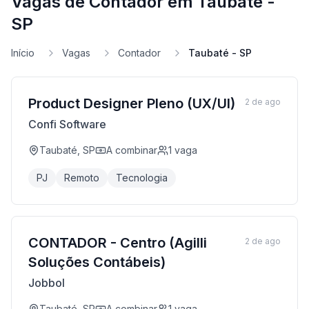
Vagas de Contador em Taubaté -
SP
Início
Vagas
Contador
Taubaté - SP
Product Designer Pleno (UX/UI)
2 de ago
Confi Software
Taubaté, SP
A combinar
1
vaga
PJ
Remoto
Tecnologia
CONTADOR - Centro (Agilli
2 de ago
Soluções Contábeis)
Jobbol
Taubaté, SP
A combinar
1
vaga