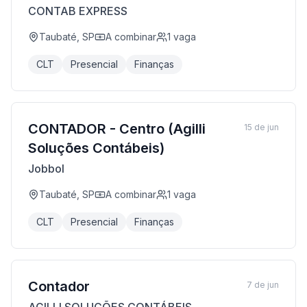
CONTAB EXPRESS
Taubaté, SP
A combinar
1
vaga
CLT
Presencial
Finanças
CONTADOR - Centro (Agilli
15 de jun
Soluções Contábeis)
Jobbol
Taubaté, SP
A combinar
1
vaga
CLT
Presencial
Finanças
Contador
7 de jun