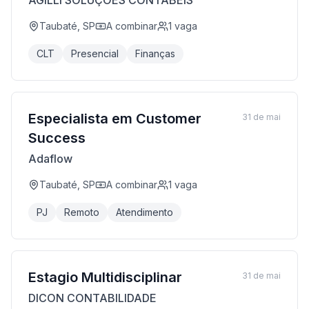
AGILLI SOLUÇÕES CONTÁBEIS
Taubaté, SP
A combinar
1
vaga
CLT
Presencial
Finanças
Especialista em Customer
31 de mai
Success
Adaflow
Taubaté, SP
A combinar
1
vaga
PJ
Remoto
Atendimento
Estagio Multidisciplinar
31 de mai
DICON CONTABILIDADE