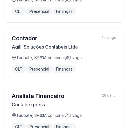
CLT
Presencial
Finanças
Contador
2 de ago
Agilli Soluções Contábeis Ltda
Taubaté, SP
A combinar
1
vaga
CLT
Presencial
Finanças
Analista Financeiro
28 de jul
Contabexpress
Taubaté, SP
A combinar
1
vaga
CLT
Presencial
Finanças