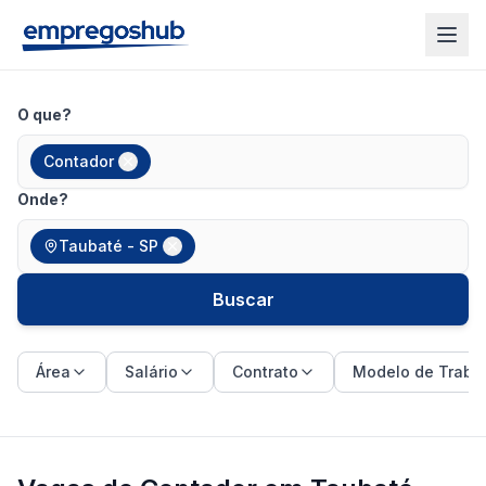
O que?
Contador
Onde?
Taubaté - SP
Buscar
Área
Salário
Contrato
Modelo de Traba