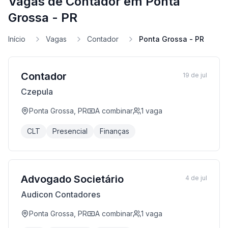
Vagas de Contador em Ponta
Grossa - PR
Início
Vagas
Contador
Ponta Grossa - PR
Contador
19 de jul
Czepula
Ponta Grossa, PR
A combinar
1
vaga
CLT
Presencial
Finanças
Advogado Societário
4 de jul
Audicon Contadores
Ponta Grossa, PR
A combinar
1
vaga