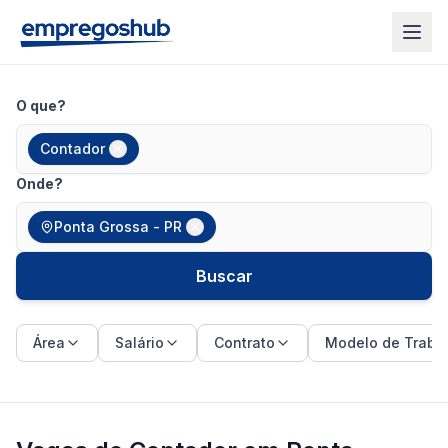
O que?
Contador
Onde?
Ponta Grossa - PR
Buscar
Área
Salário
Contrato
Modelo de Traba