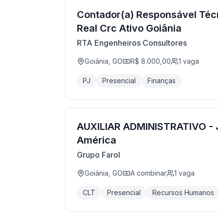
Contador(a) Responsável Téc
Real Crc Ativo Goiânia
RTA Engenheiros Consultores
Goiânia, GO
R$ 8.000,00
1
vaga
PJ
Presencial
Finanças
AUXILIAR ADMINISTRATIVO - 
América
Grupo Farol
Goiânia, GO
A combinar
1
vaga
CLT
Presencial
Recursos Humanos