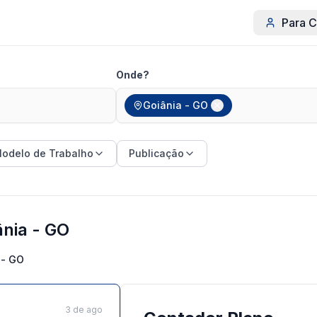
Para C
Onde?
Goiânia - GO
odelo de Trabalho
Publicação
nia - GO
 - GO
3 de ago