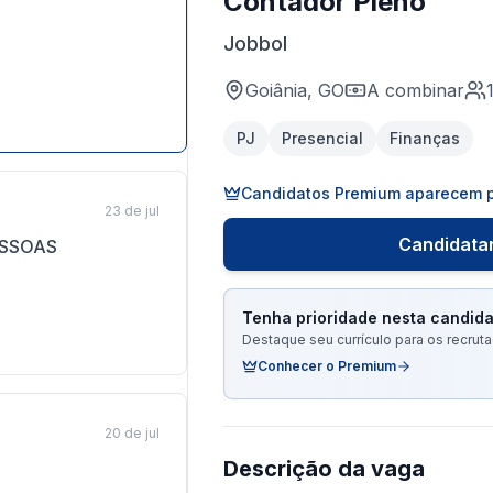
Contador Pleno
Jobbol
Goiânia, GO
A combinar
PJ
Presencial
Finanças
Candidatos Premium aparecem p
23 de jul
Candidatar
ESSOAS
Tenha prioridade nesta candida
Destaque seu currículo para os recru
Conhecer o Premium
20 de jul
Descrição da vaga