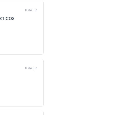
8 de jun
STICOS
8 de jun