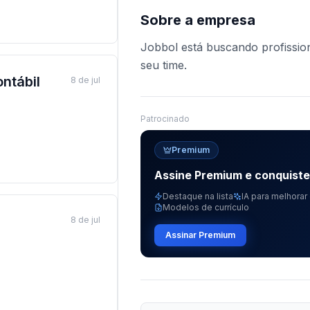
Sobre a empresa
Jobbol está buscando profission
seu time.
ntábil
8 de jul
Patrocinado
Premium
Assine Premium e conquist
Destaque na lista
IA para melhorar 
Modelos de currículo
8 de jul
Assinar Premium