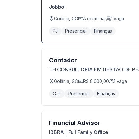
Jobbol
Goiânia, GO
A combinar
1
vaga
PJ
Presencial
Finanças
Contador
TH CONSULTORIA EM GESTÃO DE P
Goiânia, GO
R$ 8.000,00
1
vaga
CLT
Presencial
Finanças
Financial Advisor
IBBRA | Full Family Office