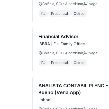
Goiânia, GO
A combinar
1
vaga
PJ
Presencial
Outros
Financial Advisor
IBBRA | Full Family Office
Goiânia, GO
A combinar
1
vaga
PJ
Presencial
Outros
ANALISTA CONTÁBIL PLENO - 
Bueno (Vena App)
Jobbol
Goiânia, GO
A combinar
1
vaga