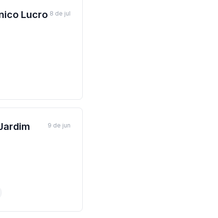
nico Lucro
8 de jul
Jardim
9 de jun