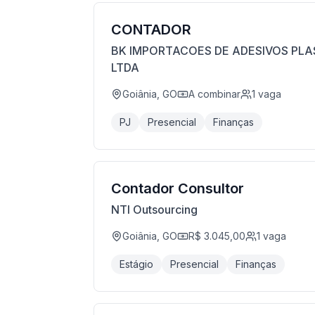
CONTADOR
BK IMPORTACOES DE ADESIVOS PLA
LTDA
Goiânia, GO
A combinar
1
vaga
PJ
Presencial
Finanças
Contador Consultor
NTI Outsourcing
Goiânia, GO
R$ 3.045,00
1
vaga
Estágio
Presencial
Finanças