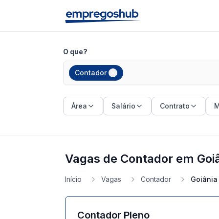
O que?
Contador
Área
Salário
Contrato
M
Vagas de Contador em Goiâ
Início
Vagas
Contador
Goiânia
Contador Pleno