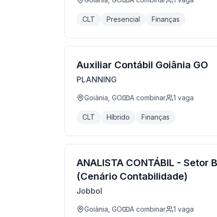
CLT
Presencial
Finanças
Auxiliar Contábil Goiânia GO
PLANNING
Goiânia, GO
A combinar
1
vaga
CLT
Híbrido
Finanças
ANALISTA CONTÁBIL - Setor B
(Cenário Contabilidade)
Jobbol
Goiânia, GO
A combinar
1
vaga