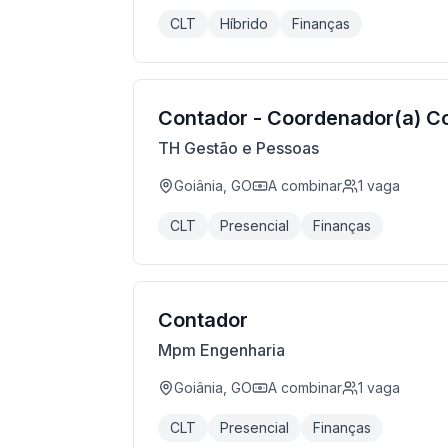
CLT
Híbrido
Finanças
Contador - Coordenador(a) Co
TH Gestão e Pessoas
Goiânia, GO
A combinar
1
vaga
CLT
Presencial
Finanças
Contador
Mpm Engenharia
Goiânia, GO
A combinar
1
vaga
CLT
Presencial
Finanças