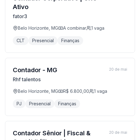
Ativo
fator3
Belo Horizonte, MG
A combinar
1
vaga
CLT
Presencial
Finanças
Contador - MG
20 de mai
Rhf talentos
Belo Horizonte, MG
R$ 6.800,00
1
vaga
PJ
Presencial
Finanças
Contador Sênior | Fiscal &
20 de mai