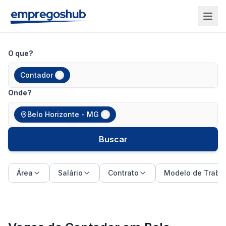
O que?
Contador
Onde?
Belo Horizonte - MG
Buscar
Área
Salário
Contrato
Modelo de Traba