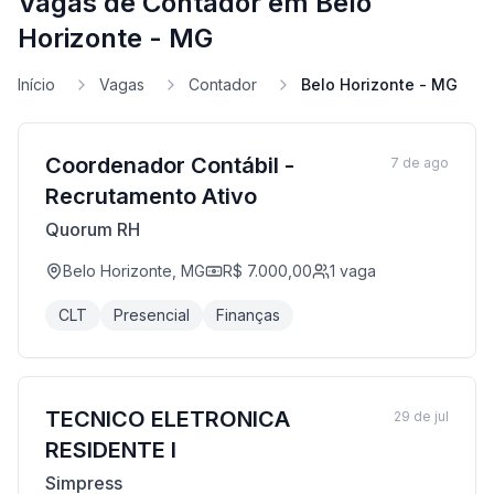
Vagas de Contador em Belo
Horizonte - MG
Início
Vagas
Contador
Belo Horizonte - MG
Coordenador Contábil -
7 de ago
Recrutamento Ativo
Quorum RH
Belo Horizonte, MG
R$ 7.000,00
1
vaga
CLT
Presencial
Finanças
TECNICO ELETRONICA
29 de jul
RESIDENTE I
Simpress