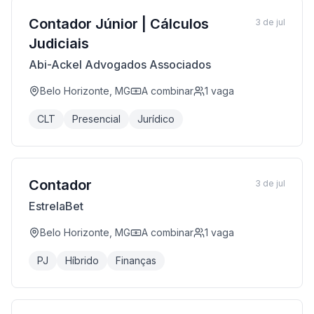
Contador Júnior | Cálculos
3 de jul
Judiciais
Abi-Ackel Advogados Associados
Belo Horizonte, MG
A combinar
1
vaga
CLT
Presencial
Jurídico
Contador
3 de jul
EstrelaBet
Belo Horizonte, MG
A combinar
1
vaga
PJ
Híbrido
Finanças