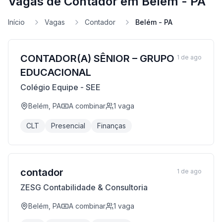
Vagas de Contador em Belém - PA
Início
Vagas
Contador
Belém - PA
CONTADOR(A) SÊNIOR – GRUPO
1 de ago
EDUCACIONAL
Colégio Equipe - SEE
Belém, PA
A combinar
1
vaga
CLT
Presencial
Finanças
contador
1 de ago
ZESG Contabilidade & Consultoria
Belém, PA
A combinar
1
vaga