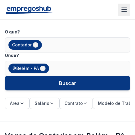
O que?
Contador
Onde?
Belém - PA
Buscar
Área
Salário
Contrato
Modelo de Traba