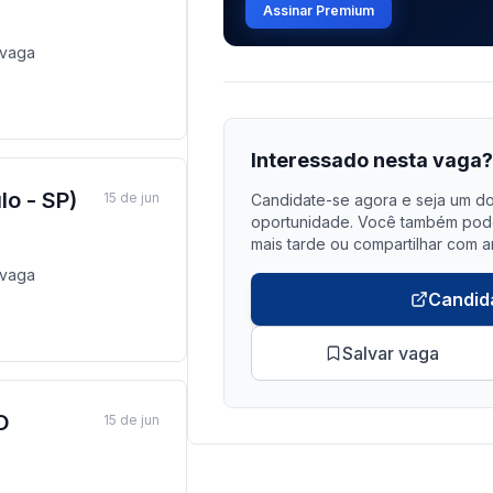
Assinar Premium
vaga
Interessado nesta vaga
o - SP)
15 de jun
Candidate-se agora e seja um do
oportunidade. Você também pode 
mais tarde ou compartilhar com a
vaga
Candid
Salvar vaga
O
15 de jun