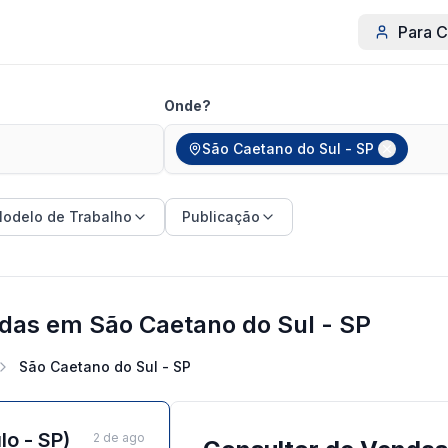
Para C
Onde?
São Caetano do Sul - SP
odelo de Trabalho
Publicação
das em São Caetano do Sul - SP
São Caetano do Sul - SP
o - SP)
2 de ago