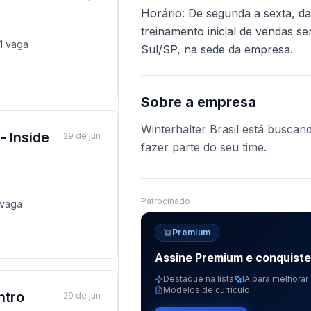
Horário: De segunda a sexta, d
treinamento inicial de vendas s
1
vaga
Sul/SP, na sede da empresa.
Sobre a empresa
Winterhalter Brasil está buscand
- Inside
29 de jun
fazer parte do seu time.
Patrocinado
vaga
Premium
Assine Premium e conquist
Destaque na lista
IA para melhorar 
Modelos de currículo
ntro
29 de jun