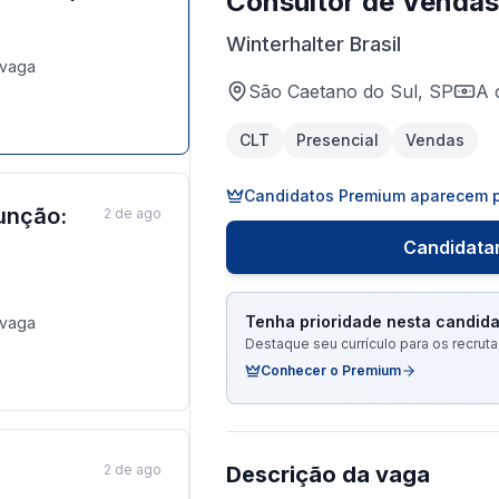
Consultor de Vendas
Winterhalter Brasil
vaga
São Caetano do Sul, SP
A 
CLT
Presencial
Vendas
Candidatos Premium aparecem p
unção:
2 de ago
Candidatar
Tenha prioridade nesta candida
vaga
Destaque seu currículo para os recru
Conhecer o Premium
2 de ago
Descrição da vaga