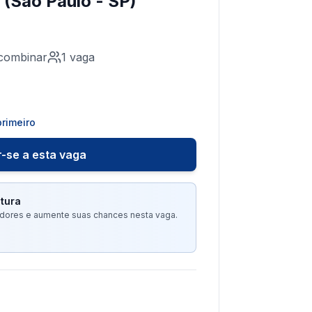
 (São Paulo - SP)
combinar
1
vaga
rimeiro
-se a esta vaga
tura
tadores e aumente suas chances nesta vaga.