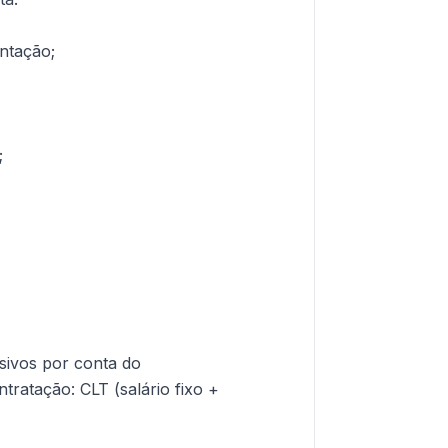
entação;
;
sivos por conta do
ratação: CLT (salário fixo +