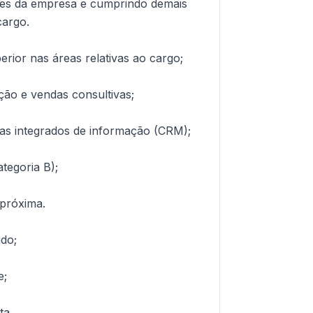
ões da empresa e cumprindo demais
cargo.
erior nas áreas relativas ao cargo;
ção e vendas consultivas;
mas integrados de informação (CRM);
tegoria B);
 próxima.
ido;
e;
ta.