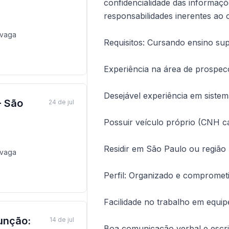
confidencialidade das informaç
responsabilidades inerentes ao 
vaga
Requisitos: Cursando ensino sup
Experiência na área de prospec
Desejável experiência em siste
- São
24 de jul
Possuir veículo próprio (CNH ca
Residir em São Paulo ou região
vaga
Perfil: Organizado e compromet
Facilidade no trabalho em equip
unção:
14 de jul
Boa comunicação verbal e escri