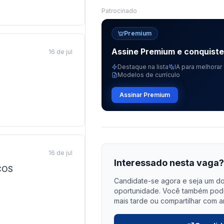
Patrocinado
Premium
Assine Premium e conquist
16 de jul
Destaque na lista
IA para melhorar 
Modelos de currículo
Assinar Premium
16 de jul
Interessado nesta vaga
COS
Candidate-se agora e seja um do
oportunidade. Você também pode 
mais tarde ou compartilhar com a