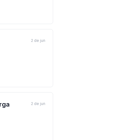
2 de jun
rga
2 de jun