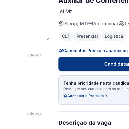
Auxiliar de Confeitei
Iel Mt
Sinop, MT
A combinar
1
CLT
Presencial
Logística
Candidatos Premium aparecem p
5 de ago
Candidatar
Tenha prioridade nesta candida
Destaque seu currículo para os recru
Conhecer o Premium
5 de ago
Descrição da vaga