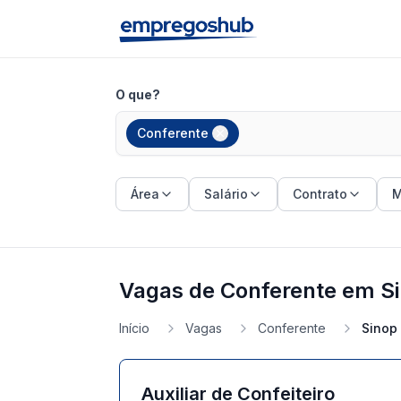
O que?
Conferente
Área
Salário
Contrato
M
Vagas de Conferente em S
Início
Vagas
Conferente
Sinop
Auxiliar de Confeiteiro