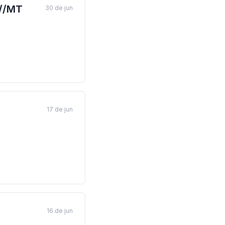
p//MT
30 de jun
17 de jun
16 de jun