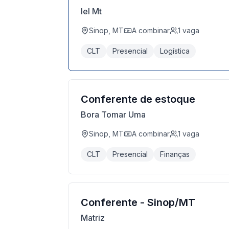
Iel Mt
Sinop, MT
A combinar
1
vaga
CLT
Presencial
Logística
Conferente de estoque
Bora Tomar Uma
Sinop, MT
A combinar
1
vaga
CLT
Presencial
Finanças
Conferente - Sinop/MT
Matriz