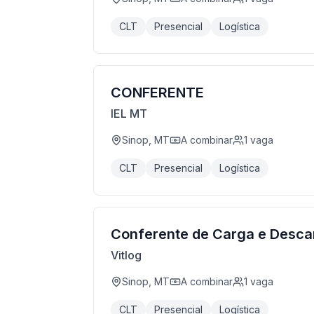
CLT
Presencial
Logística
CONFERENTE
IEL MT
Sinop, MT
A combinar
1
vaga
CLT
Presencial
Logística
Conferente de Carga e Desca
Vitlog
Sinop, MT
A combinar
1
vaga
CLT
Presencial
Logística