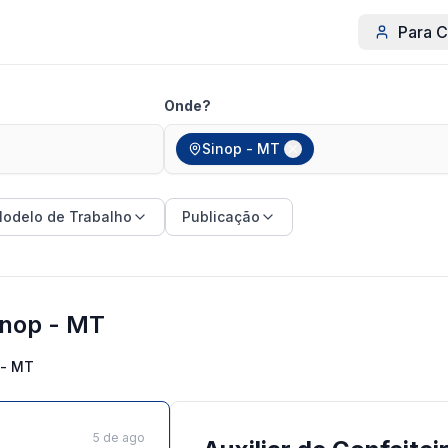
Para C
Onde?
Sinop - MT
odelo de Trabalho
Publicação
inop - MT
 - MT
5 de ago