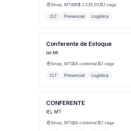
Sinop, MT
R$ 2.039,00
1
vaga
CLT
Presencial
Logística
Conferente de Estoque
Iel Mt
Sinop, MT
A combinar
1
vaga
CLT
Presencial
Logística
CONFERENTE
IEL MT
Sinop, MT
A combinar
1
vaga