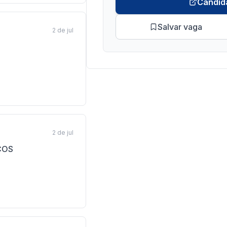
Candid
Salvar vaga
2 de jul
2 de jul
COS