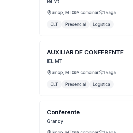
Iel Mt
Sinop, MT
A combinar
1
vaga
CLT
Presencial
Logística
AUXILIAR DE CONFERENTE
IEL MT
Sinop, MT
A combinar
1
vaga
CLT
Presencial
Logística
Conferente
Grandy
Sinop, MT
A combinar
1
vaga