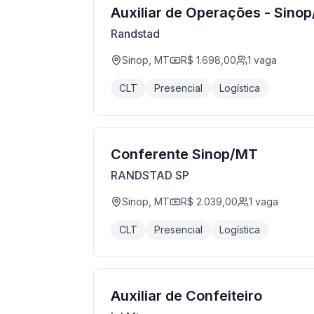
Auxiliar de Operações - Sino
Randstad
Sinop, MT
R$ 1.698,00
1
vaga
CLT
Presencial
Logística
Conferente Sinop/MT
RANDSTAD SP
Sinop, MT
R$ 2.039,00
1
vaga
CLT
Presencial
Logística
Auxiliar de Confeiteiro