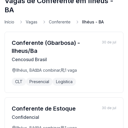
Vagas de Conferente em Ilhéus -
BA
Início
Vagas
Conferente
Ilhéus - BA
Conferente (Gbarbosa) -
30 de jul
Ilheus/Ba
Cencosud Brasil
Ilhéus, BA
A combinar
1
vaga
CLT
Presencial
Logística
Conferente de Estoque
30 de jul
Confidencial
Ilhéus, BA
A combinar
1
vaga