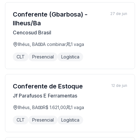
Conferente (Gbarbosa) -
27 de jun
Ilheus/Ba
Cencosud Brasil
Ilhéus, BA
A combinar
1
vaga
CLT
Presencial
Logística
Conferente de Estoque
12 de jun
Jf Parafusos E Ferramentas
Ilhéus, BA
R$ 1.621,00
1
vaga
CLT
Presencial
Logística