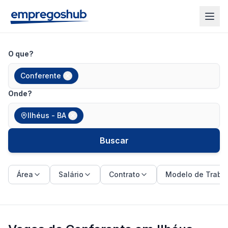
O que?
Conferente
Onde?
Ilhéus - BA
Buscar
Área
Salário
Contrato
Modelo de Traba