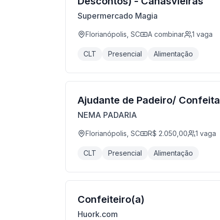
Descontos) - Canasvieiras
Supermercado Magia
Florianópolis, SC
A combinar
1
vaga
CLT
Presencial
Alimentação
Ajudante de Padeiro/ Confeita
NEMA PADARIA
Florianópolis, SC
R$ 2.050,00
1
vaga
CLT
Presencial
Alimentação
Confeiteiro(a)
Huork.com