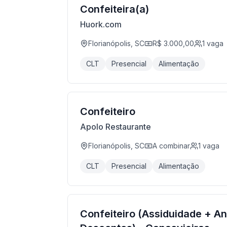
Confeiteira(a)
Huork.com
Florianópolis, SC
R$ 3.000,00
1
vaga
CLT
Presencial
Alimentação
Confeiteiro
Apolo Restaurante
Florianópolis, SC
A combinar
1
vaga
CLT
Presencial
Alimentação
Confeiteiro (Assiduidade + An