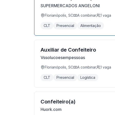
SUPERMERCADOS ANGELONI
Florianópolis, SC
A combinar
1
vaga
CLT
Presencial
Alimentação
Auxiliar de Confeiteiro
Vssolucoesempessoas
Florianópolis, SC
A combinar
1
vaga
CLT
Presencial
Logística
Confeiteiro(a)
Huork.com