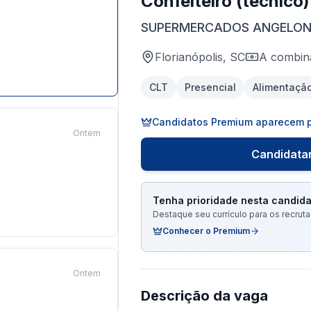
Confeiteiro (técnico)
SUPERMERCADOS ANGELON
Florianópolis, SC
A combin
CLT
Presencial
Alimentaçã
Candidatos Premium aparecem p
Ontem
Candidatar
Tenha prioridade nesta candida
Destaque seu currículo para os recru
Conhecer o Premium
Ontem
Descrição da vaga