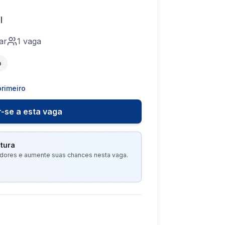
I
ar
1
vaga
o
rimeiro
-se a esta vaga
tura
tadores e aumente suas chances nesta vaga.