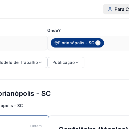
Para C
Onde?
Florianópolis - SC
odelo de Trabalho
Publicação
orianópolis - SC
nópolis - SC
Ontem