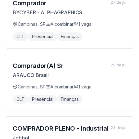
Comprador
27 de jul
BYCYBER - ALPHAGRAPHICS
Campinas, SP
A combinar
1
vaga
CLT
Presencial
Finanças
Comprador(A) Sr
23 de jul
ARAUCO Brasil
Campinas, SP
A combinar
1
vaga
CLT
Presencial
Finanças
COMPRADOR PLENO - Industrial
23 de jul
Jobbol