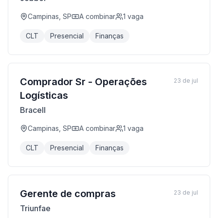
Campinas, SP
A combinar
1
vaga
CLT
Presencial
Finanças
Comprador Sr - Operações
23 de jul
Logísticas
Bracell
Campinas, SP
A combinar
1
vaga
CLT
Presencial
Finanças
Gerente de compras
23 de jul
Triunfae