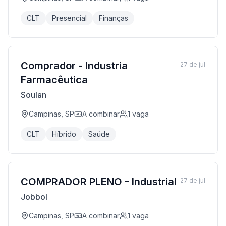
CLT
Presencial
Finanças
Comprador - Industria
27 de jul
Farmacêutica
Soulan
Campinas, SP
A combinar
1
vaga
CLT
Híbrido
Saúde
COMPRADOR PLENO - Industrial
27 de jul
Jobbol
Campinas, SP
A combinar
1
vaga