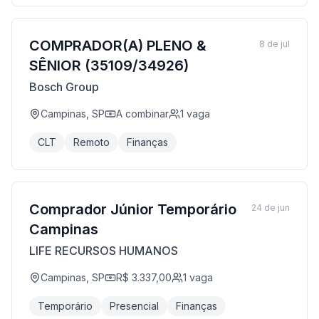
COMPRADOR(A) PLENO &
8 de jul
SÊNIOR (35109/34926)
Bosch Group
Campinas, SP
A combinar
1
vaga
CLT
Remoto
Finanças
Comprador Júnior Temporário
24 de jun
Campinas
LIFE RECURSOS HUMANOS
Campinas, SP
R$ 3.337,00
1
vaga
Temporário
Presencial
Finanças