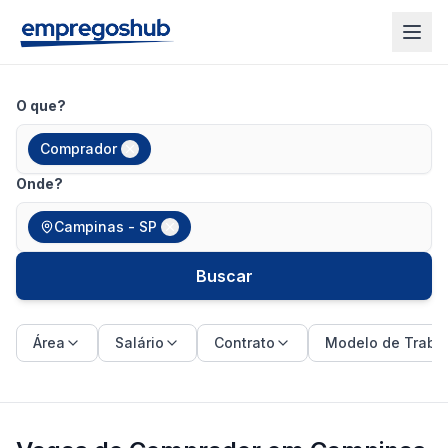
O que?
Comprador
Onde?
Campinas - SP
Buscar
Área
Salário
Contrato
Modelo de Traba