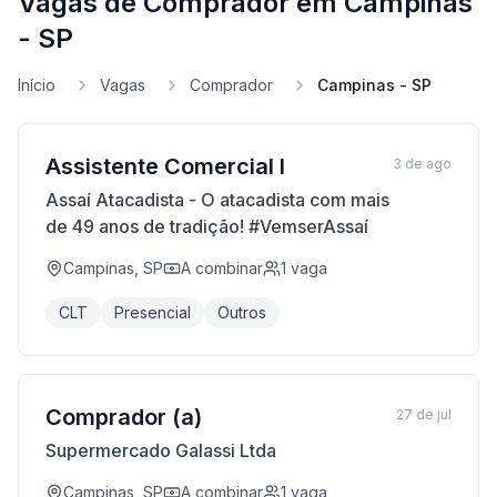
Vagas de Comprador em Campinas
- SP
Início
Vagas
Comprador
Campinas - SP
Assistente Comercial I
3 de ago
Assaí Atacadista - O atacadista com mais
de 49 anos de tradição! #VemserAssaí
Campinas, SP
A combinar
1
vaga
CLT
Presencial
Outros
Comprador (a)
27 de jul
Supermercado Galassi Ltda
Campinas, SP
A combinar
1
vaga