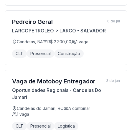
Pedreiro Geral
6 de jul
LARCOPETROLEO > LARCO - SALVADOR
Candeias, BA
R$ 2.300,00
1
vaga
CLT
Presencial
Construção
Vaga de Motoboy Entregador
3 de jun
Oportunidades Regionais - Candeias Do
Jamari
Candeias do Jamari, RO
A combinar
1
vaga
CLT
Presencial
Logística