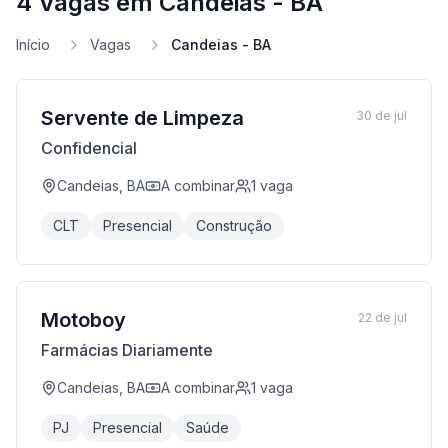
4 Vagas em Candeias - BA
Início
Vagas
Candeias - BA
Servente de Limpeza
30 de jul
Confidencial
Candeias, BA
A combinar
1
vaga
CLT
Presencial
Construção
Motoboy
22 de jul
Farmácias Diariamente
Candeias, BA
A combinar
1
vaga
PJ
Presencial
Saúde