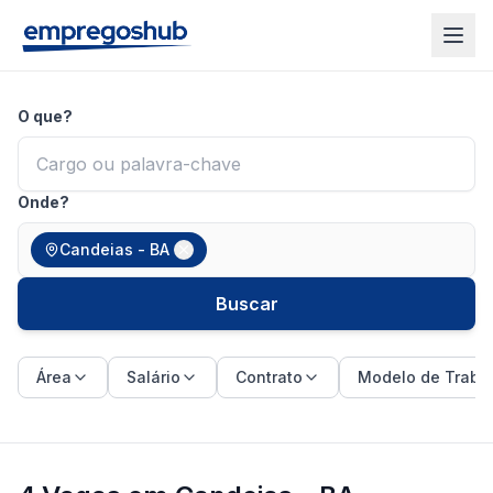
O que?
Onde?
Candeias - BA
Buscar
Área
Salário
Contrato
Modelo de Traba