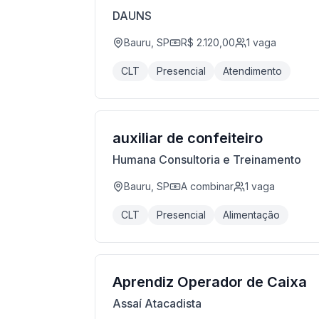
DAUNS
Bauru, SP
R$ 2.120,00
1
vaga
CLT
Presencial
Atendimento
auxiliar de confeiteiro
Humana Consultoria e Treinamento
Bauru, SP
A combinar
1
vaga
CLT
Presencial
Alimentação
Aprendiz Operador de Caixa
Assaí Atacadista