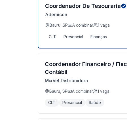
Coordenador De Tesouraria
Ademicon
Bauru, SP
A combinar
1
vaga
CLT
Presencial
Finanças
Coordenador Financeiro / Fisc
Contábil
MixVet Distribuidora
Bauru, SP
A combinar
1
vaga
CLT
Presencial
Saúde