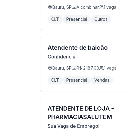
Bauru, SP
A combinar
1
vaga
CLT
Presencial
Outros
Atendente de balcão
Confidencial
Bauru, SP
R$ 2.187,00
1
vaga
CLT
Presencial
Vendas
ATENDENTE DE LOJA -
PHARMACIASALUTEM
Sua Vaga de Emprego!