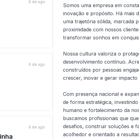
6 de ago
Somos uma empresa em constan
inovação e propósito. Há mais 
uma trajetória sólida, marcada 
proximidade com nossos client
transformar sonhos em conquist
Nossa cultura valoriza o prota
desenvolvimento contínuo. Acre
6 de ago
construídos por pessoas engaj
crescer, inovar e gerar impacto 
Com presença nacional e expan
de forma estratégica, investind
humano e fortalecimento da no
buscamos profissionais que quei
desafios, construir soluções e 
6 de ago
acolhedor e orientado a resulta
zinha