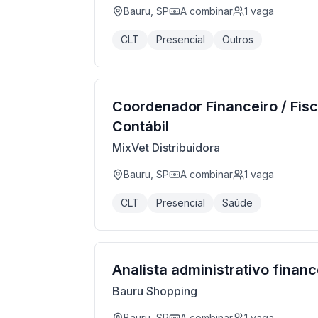
Bauru, SP
A combinar
1
vaga
CLT
Presencial
Outros
Coordenador Financeiro / Fisc
Contábil
MixVet Distribuidora
Bauru, SP
A combinar
1
vaga
CLT
Presencial
Saúde
Analista administrativo financ
Bauru Shopping
Bauru, SP
A combinar
1
vaga