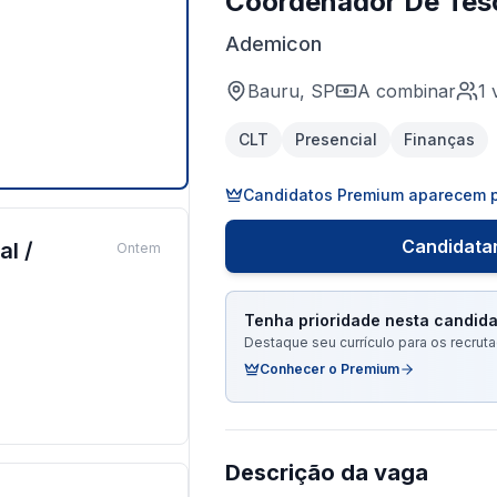
Coordenador De Tes
Ademicon
Bauru, SP
A combinar
1
CLT
Presencial
Finanças
Candidatos Premium aparecem p
Candidatar
al /
Ontem
Tenha prioridade nesta candida
Destaque seu currículo para os recru
Conhecer o Premium
Descrição da vaga