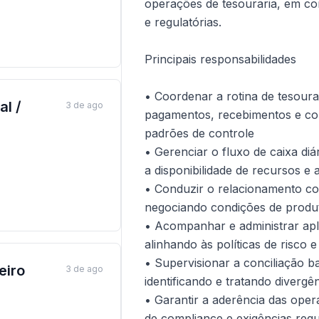
operações de tesouraria, em c
e regulatórias.
Principais responsabilidades
• Coordenar a rotina de tesoura
al /
3 de ago
pagamentos, recebimentos e con
padrões de controle
• Gerenciar o fluxo de caixa di
a disponibilidade de recursos e 
• Conduzir o relacionamento com
negociando condições de produto
• Acompanhar e administrar apl
alinhando às políticas de risco 
• Supervisionar a conciliação b
eiro
3 de ago
identificando e tratando divergê
• Garantir a aderência das oper
de compliance e exigências regu