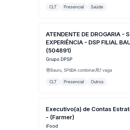
CLT
Presencial
Saúde
ATENDENTE DE DROGARIA - 
EXPERIÊNCIA - DSP FILIAL BA
(504891)
Grupo DPSP
Bauru, SP
A combinar
1
vaga
CLT
Presencial
Outros
Executivo(a) de Contas Estraté
- (Farmer)
iFood