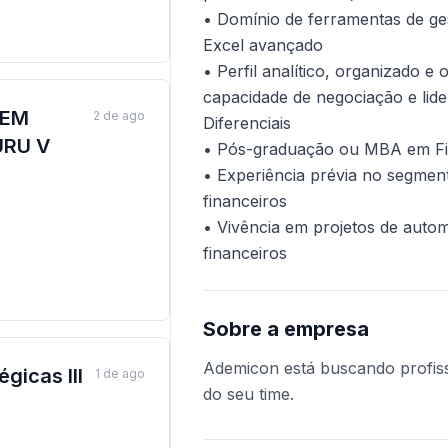
• Domínio de ferramentas de ge
Excel avançado
• Perfil analítico, organizado e
capacidade de negociação e lid
SEM
2 de ago
Diferenciais
URU V
• Pós-graduação ou MBA em Fin
• Experiência prévia no segmen
financeiros
• Vivência em projetos de auto
financeiros
Sobre a empresa
Ademicon está buscando profissi
gicas III
1 de ago
do seu time.