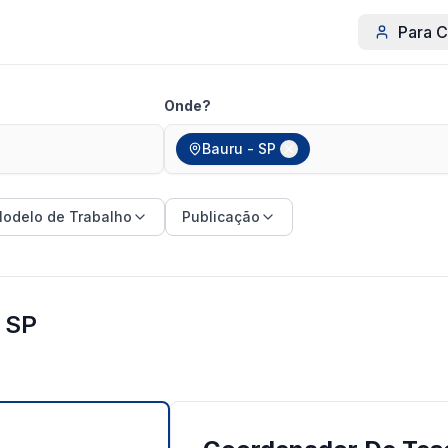
Para C
Onde?
Bauru - SP
odelo de Trabalho
Publicação
 SP