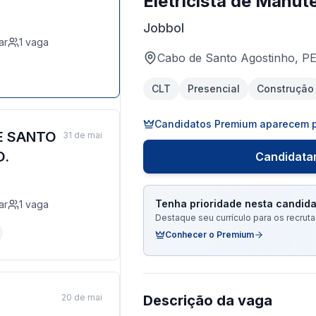
Eletricista de Manut
Jobbol
ar
1
vaga
Cabo de Santo Agostinho, P
CLT
Presencial
Construção
Candidatos Premium aparecem p
E SANTO
31 de mai
O.
Candidatar
Tenha prioridade nesta candida
ar
1
vaga
Destaque seu currículo para os recru
Conhecer o Premium
20 de mai
Descrição da vaga