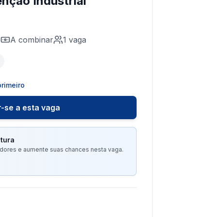
enção Industrial
E
A combinar
1
vaga
rimeiro
-se a esta vaga
tura
tadores e aumente suas chances nesta vaga.