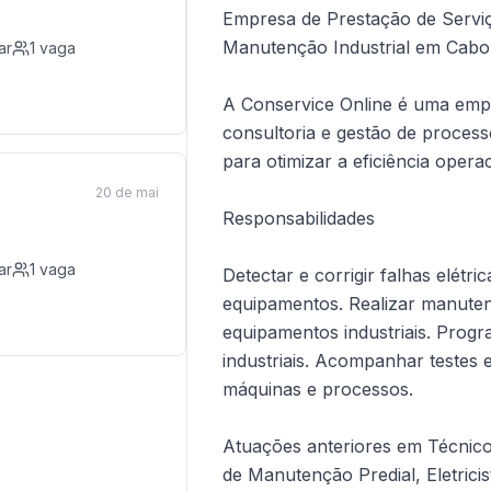
Empresa de Prestação de Serviço
Manutenção Industrial em Cabo
ar
1
vaga
A Conservice Online é uma empr
consultoria e gestão de proces
para otimizar a eficiência operac
20 de mai
Responsabilidades
ar
1
vaga
Detectar e corrigir falhas elétr
equipamentos. Realizar manute
equipamentos industriais. Prog
industriais. Acompanhar testes
máquinas e processos.
Atuações anteriores em Técnico 
de Manutenção Predial, Eletric