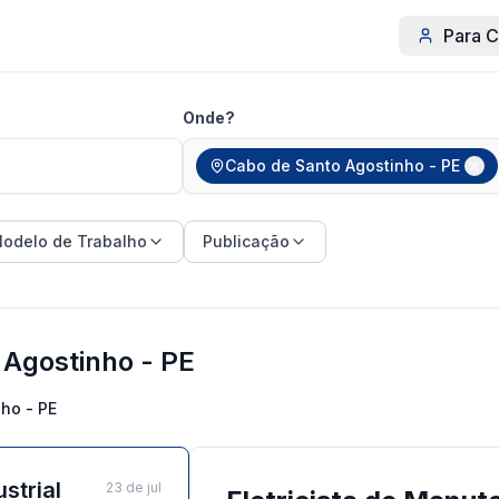
Para C
Onde?
Cabo de Santo Agostinho - PE
odelo de Trabalho
Publicação
Agostinho - PE
ho - PE
strial
23 de jul