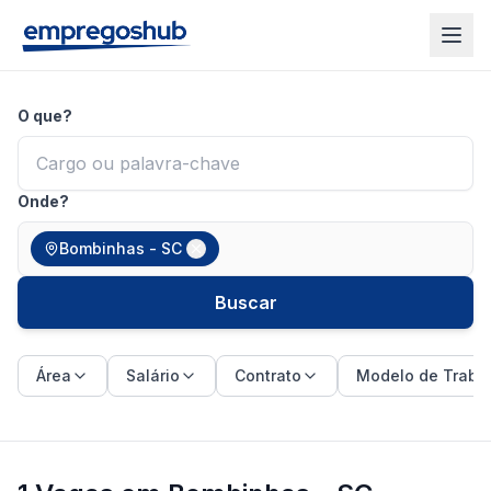
O que?
Onde?
Bombinhas - SC
Buscar
Área
Salário
Contrato
Modelo de Traba