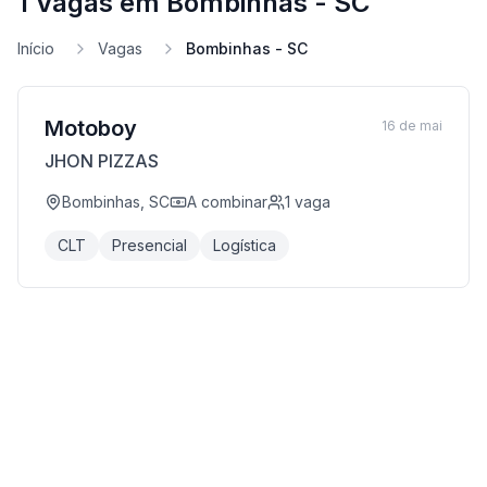
1 Vagas em Bombinhas - SC
Início
Vagas
Bombinhas - SC
Motoboy
16 de mai
JHON PIZZAS
Bombinhas, SC
A combinar
1
vaga
CLT
Presencial
Logística