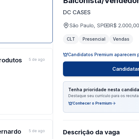
Balconista/Vendedo
DC CASES
São Paulo, SP
R$ 2.000,0
CLT
Presencial
Vendas
Candidatos Premium aparecem p
rodutos
5 de ago
Candidatar
Tenha prioridade nesta candida
Destaque seu currículo para os recru
Conhecer o Premium
ernardo
5 de ago
Descrição da vaga