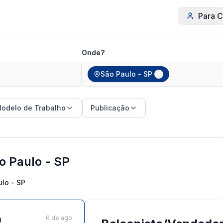
Para C
Onde?
São Paulo - SP
odelo de Trabalho
Publicação
o Paulo - SP
lo - SP
a
6 de ago