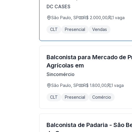
DC CASES
São Paulo, SP
R$ 2.000,00
1
vaga
CLT
Presencial
Vendas
Balconista para Mercado de P
Agrícolas em
Sincomércio
São Paulo, SP
R$ 1.800,00
1
vaga
CLT
Presencial
Comércio
Balconista de Padaria - São B