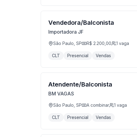
Vendedora/Balconista
Importadora JF
São Paulo, SP
R$ 2.200,00
1
vaga
CLT
Presencial
Vendas
Atendente/Balconista
BM VAGAS
São Paulo, SP
A combinar
1
vaga
CLT
Presencial
Vendas