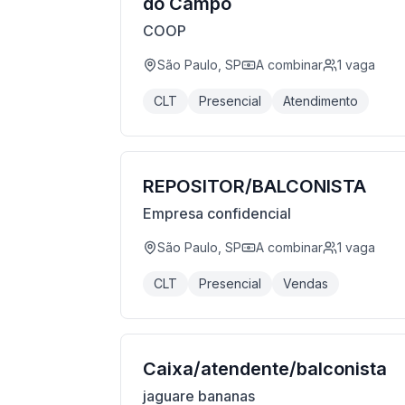
do Campo
COOP
São Paulo, SP
A combinar
1
vaga
CLT
Presencial
Atendimento
REPOSITOR/BALCONISTA
Empresa confidencial
São Paulo, SP
A combinar
1
vaga
CLT
Presencial
Vendas
Caixa/atendente/balconista
jaguare bananas