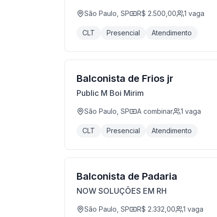
São Paulo, SP
R$ 2.500,00
1
vaga
CLT
Presencial
Atendimento
Balconista de Frios jr
Public M Boi Mirim
São Paulo, SP
A combinar
1
vaga
CLT
Presencial
Atendimento
Balconista de Padaria
NOW SOLUÇÕES EM RH
São Paulo, SP
R$ 2.332,00
1
vaga