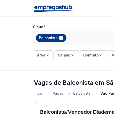
O que?
Balconista
Área
Salário
Contrato
M
Vagas de Balconista em Sã
Início
Vagas
Balconista
São Pau
Balconista/Vendedor Diadem