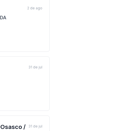
2 de ago
TDA
31 de jul
/ Osasco /
31 de jul