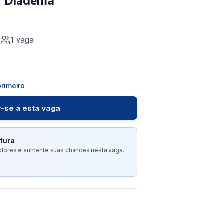
r Diadema
0
1
vaga
rimeiro
-se a esta vaga
tura
tadores e aumente suas chances nesta vaga.