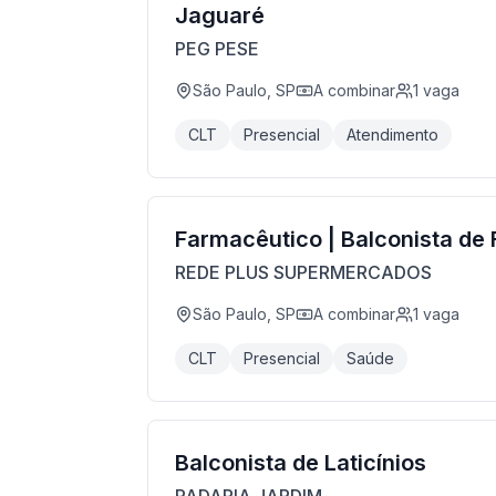
Jaguaré
PEG PESE
São Paulo, SP
A combinar
1
vaga
CLT
Presencial
Atendimento
Farmacêutico | Balconista de
REDE PLUS SUPERMERCADOS
São Paulo, SP
A combinar
1
vaga
CLT
Presencial
Saúde
Balconista de Laticínios