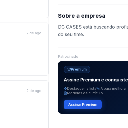
Sobre a empresa
DC CASES está buscando profiss
2 de ago
do seu time.
Patrocinado
Premium
Assine Premium e conquist
Destaque na lista
IA para melhorar 
2 de ago
Modelos de currículo
Assinar Premium