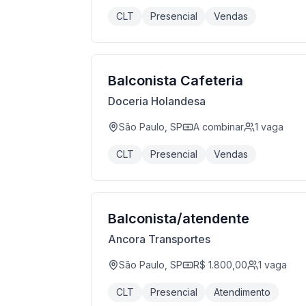
CLT
Presencial
Vendas
Balconista Cafeteria
Doceria Holandesa
São Paulo, SP
A combinar
1
vaga
CLT
Presencial
Vendas
Balconista/atendente
Ancora Transportes
São Paulo, SP
R$ 1.800,00
1
vaga
CLT
Presencial
Atendimento