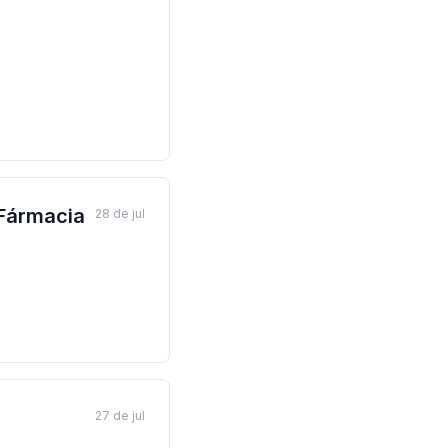
 Fármacia
28 de jul
27 de jul