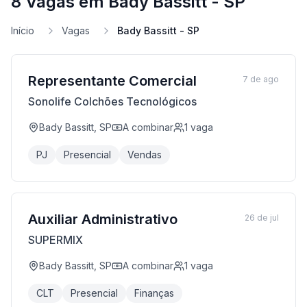
8 Vagas em Bady Bassitt - SP
Início
Vagas
Bady Bassitt - SP
Representante Comercial
7 de ago
Sonolife Colchões Tecnológicos
Bady Bassitt, SP
A combinar
1
vaga
PJ
Presencial
Vendas
Auxiliar Administrativo
26 de jul
SUPERMIX
Bady Bassitt, SP
A combinar
1
vaga
CLT
Presencial
Finanças