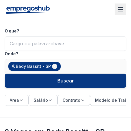
O que?
Onde?
Bady Bassitt - SP
Buscar
Área
Salário
Contrato
Modelo de Traba