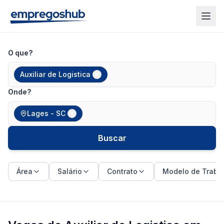
O que?
Auxiliar de Logistica
Onde?
Lages - SC
Buscar
Área
Salário
Contrato
Modelo de Traba