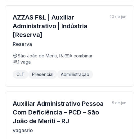
AZZAS F&L | Auxiliar
20 de jun
Administrativo | Indústria
[Reserva]
Reserva
São João de Meriti, RJ
A combinar
1
vaga
CLT
Presencial
Administração
Auxiliar Administrativo Pessoa
5 de jun
Com Deficiência – PCD – São
João de Meriti – RJ
vagasrio