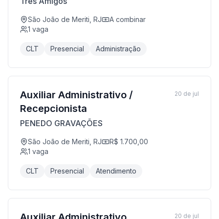
Três Amigos
São João de Meriti, RJ
A combinar
1
vaga
CLT
Presencial
Administração
Auxiliar Administrativo /
20 de jul
Recepcionista
PENEDO GRAVAÇÕES
São João de Meriti, RJ
R$ 1.700,00
1
vaga
CLT
Presencial
Atendimento
Auxiliar Administrativo
20 de jul