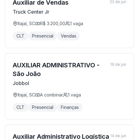
Auxiliar de Vendas
22 de jun
Truck Center Jr
Itajaí, SC
R$ 3.200,00
1
vaga
CLT
Presencial
Vendas
AUXILIAR ADMINISTRATIVO -
19 de jun
São João
Jobbol
Itajaí, SC
A combinar
1
vaga
CLT
Presencial
Finanças
Auxiliar Administrativo Logística
14 de jun