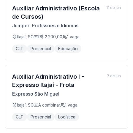
Auxiliar Administrativo (Escola
11 de jun
de Cursos)
Jumper! Profissões e Idiomas
Itajaí, SC
R$ 2.200,00
1
vaga
CLT
Presencial
Educação
Auxiliar Administrativo I -
7 de jun
Expresso Itajaí - Frota
Expresso São Miguel
Itajaí, SC
A combinar
1
vaga
CLT
Presencial
Logística