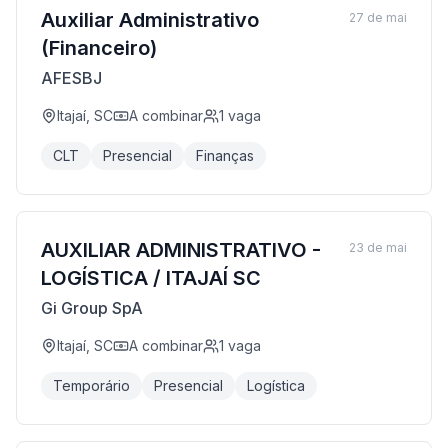
Auxiliar Administrativo
27 de mai
(Financeiro)
AFESBJ
Itajaí, SC
A combinar
1
vaga
CLT
Presencial
Finanças
AUXILIAR ADMINISTRATIVO -
23 de mai
LOGÍSTICA / ITAJAÍ SC
Gi Group SpA
Itajaí, SC
A combinar
1
vaga
Temporário
Presencial
Logística