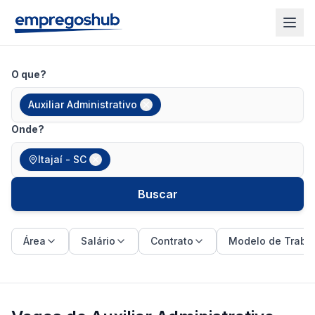
O que?
Auxiliar Administrativo
Onde?
Itajaí - SC
Buscar
Área
Salário
Contrato
Modelo de Traba