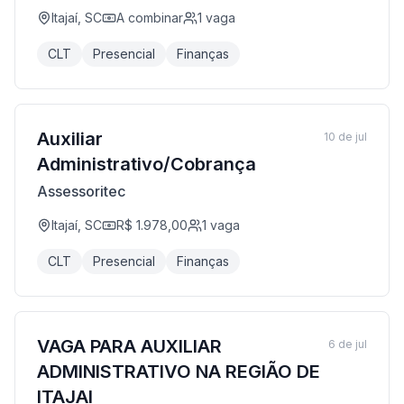
Itajaí, SC
A combinar
1
vaga
CLT
Presencial
Finanças
Auxiliar
10 de jul
Administrativo/Cobrança
Assessoritec
Itajaí, SC
R$ 1.978,00
1
vaga
CLT
Presencial
Finanças
VAGA PARA AUXILIAR
6 de jul
ADMINISTRATIVO NA REGIÃO DE
ITAJAI