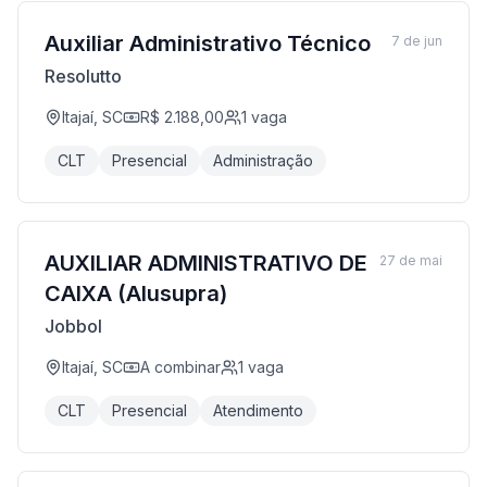
Auxiliar Administrativo Técnico
7 de jun
Resolutto
Itajaí, SC
R$ 2.188,00
1
vaga
CLT
Presencial
Administração
AUXILIAR ADMINISTRATIVO DE
27 de mai
CAIXA (Alusupra)
Jobbol
Itajaí, SC
A combinar
1
vaga
CLT
Presencial
Atendimento