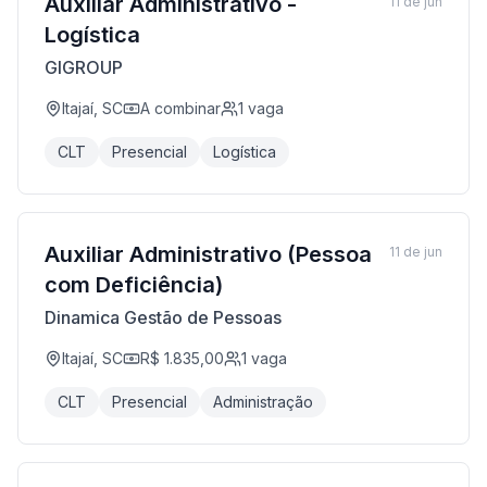
Auxiliar Administrativo -
11 de jun
Logística
GIGROUP
Itajaí, SC
A combinar
1
vaga
CLT
Presencial
Logística
Auxiliar Administrativo (Pessoa
11 de jun
com Deficiência)
Dinamica Gestão de Pessoas
Itajaí, SC
R$ 1.835,00
1
vaga
CLT
Presencial
Administração