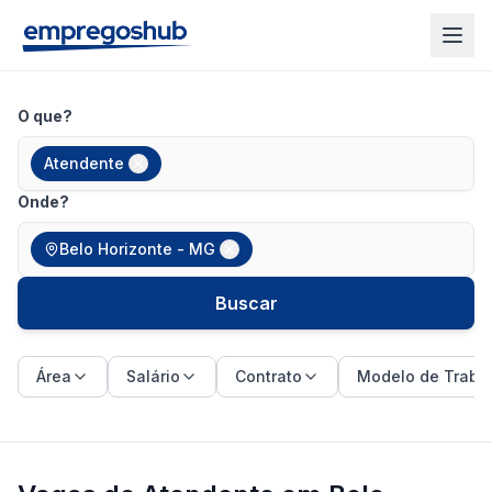
O que?
Atendente
Onde?
Belo Horizonte - MG
Buscar
Área
Salário
Contrato
Modelo de Traba