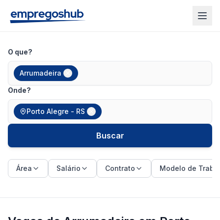
O que?
Arrumadeira
Onde?
Porto Alegre - RS
Buscar
Área
Salário
Contrato
Modelo de Traba