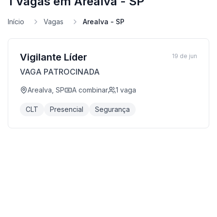
1 Vagas em Arealva - SP
Início
Vagas
Arealva - SP
Vigilante Líder
19 de jun
VAGA PATROCINADA
Arealva, SP
A combinar
1
vaga
CLT
Presencial
Segurança