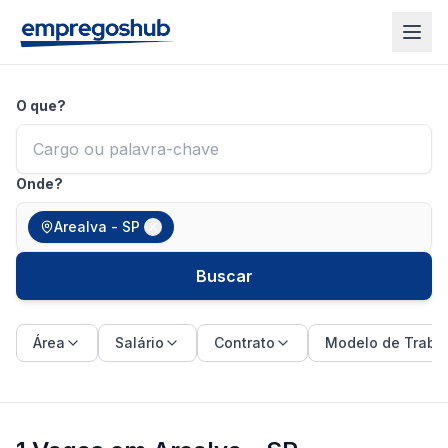
O que?
Onde?
Arealva - SP
Buscar
Área
Salário
Contrato
Modelo de Traba