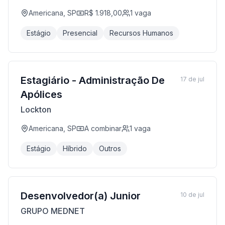
Americana, SP
R$ 1.918,00
1
vaga
Estágio
Presencial
Recursos Humanos
Estagiário - Administração De
17 de jul
Apólices
Lockton
Americana, SP
A combinar
1
vaga
Estágio
Híbrido
Outros
Desenvolvedor(a) Junior
10 de jul
GRUPO MEDNET