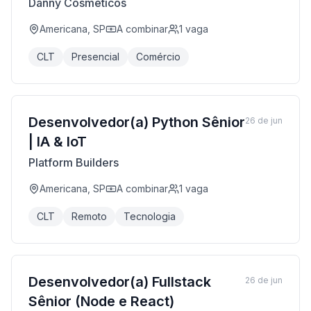
Danny Cosméticos
Americana, SP
A combinar
1
vaga
CLT
Presencial
Comércio
Desenvolvedor(a) Python Sênior
26 de jun
| IA & IoT
Platform Builders
Americana, SP
A combinar
1
vaga
CLT
Remoto
Tecnologia
Desenvolvedor(a) Fullstack
26 de jun
Sênior (Node e React)