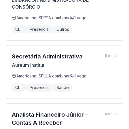
EMBRACON ADMINISTRADORA DE
CONSÓRCIO
Americana, SP
A combinar
1
vaga
CLT
Presencial
Outros
Secretária Administrativa
5 de jul
Aureum institut
Americana, SP
A combinar
1
vaga
CLT
Presencial
Saúde
Analista Financeiro Júnior -
4 de jul
Contas A Receber