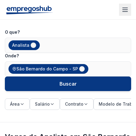
O que?
Analista
Onde?
São Bernardo do Campo - SP
Buscar
Área
Salário
Contrato
Modelo de Traba