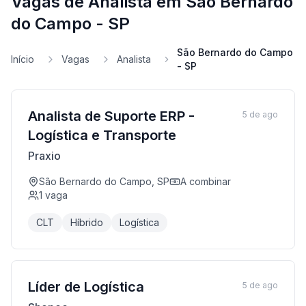
Vagas de Analista em São Bernardo
do Campo - SP
São Bernardo do Campo
Início
Vagas
Analista
- SP
Analista de Suporte ERP -
5 de ago
Logística e Transporte
Praxio
São Bernardo do Campo, SP
A combinar
1
vaga
CLT
Híbrido
Logística
Líder de Logística
5 de ago