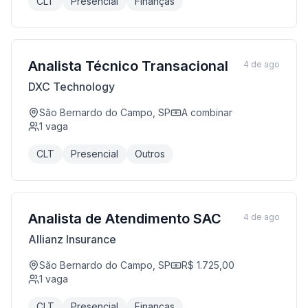
CLT
Presencial
Finanças
Analista Técnico Transacional
4 de ago
DXC Technology
São Bernardo do Campo, SP
A combinar
1
vaga
CLT
Presencial
Outros
Analista de Atendimento SAC
4 de ago
Allianz Insurance
São Bernardo do Campo, SP
R$ 1.725,00
1
vaga
CLT
Presencial
Finanças