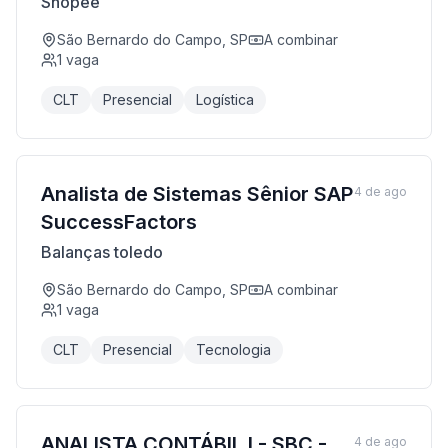
Shopee
São Bernardo do Campo, SP
A combinar
1
vaga
CLT
Presencial
Logística
Analista de Sistemas Sênior SAP
4 de ago
SuccessFactors
Balanças toledo
São Bernardo do Campo, SP
A combinar
1
vaga
CLT
Presencial
Tecnologia
ANALISTA CONTÁBIL I - SBC -
4 de ago