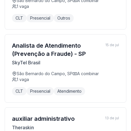
São Bernardo do Campo, SP
A combinar
1
vaga
CLT
Presencial
Outros
Analista de Atendimento
15 de jul
(Prevenção a Fraude) - SP
SkyTel Brasil
São Bernardo do Campo, SP
A combinar
1
vaga
CLT
Presencial
Atendimento
auxiliar administrativo
13 de jul
Theraskin