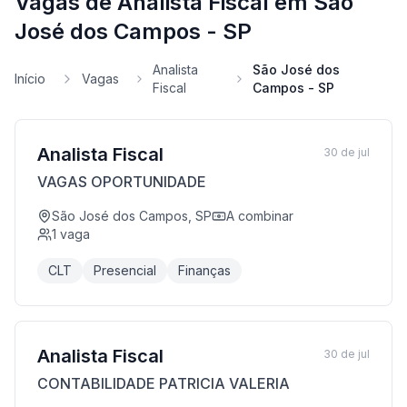
Vagas de Analista Fiscal em São
José dos Campos - SP
Analista
São José dos
Início
Vagas
Fiscal
Campos - SP
Analista Fiscal
30 de jul
VAGAS OPORTUNIDADE
São José dos Campos, SP
A combinar
1
vaga
CLT
Presencial
Finanças
Analista Fiscal
30 de jul
CONTABILIDADE PATRICIA VALERIA