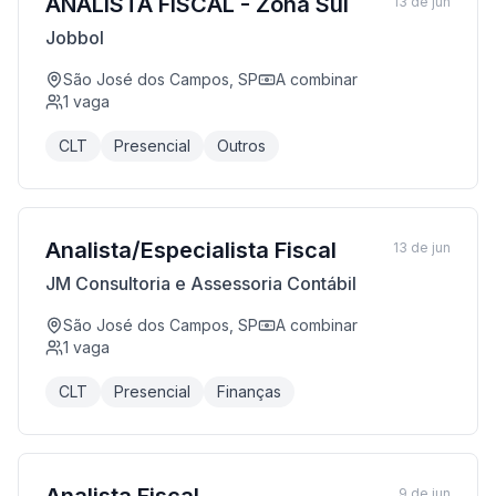
ANALISTA FISCAL - Zona Sul
13 de jun
Jobbol
São José dos Campos, SP
A combinar
1
vaga
CLT
Presencial
Outros
Analista/Especialista Fiscal
13 de jun
JM Consultoria e Assessoria Contábil
São José dos Campos, SP
A combinar
1
vaga
CLT
Presencial
Finanças
9 de jun