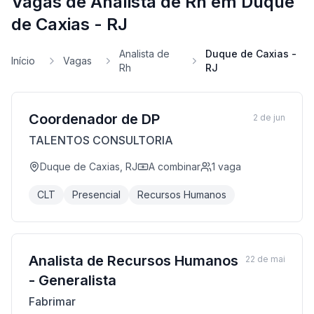
Vagas de Analista de Rh em Duque
de Caxias - RJ
Analista de
Duque de Caxias -
Início
Vagas
Rh
RJ
Coordenador de DP
2 de jun
TALENTOS CONSULTORIA
Duque de Caxias, RJ
A combinar
1
vaga
CLT
Presencial
Recursos Humanos
Analista de Recursos Humanos
22 de mai
- Generalista
Fabrimar