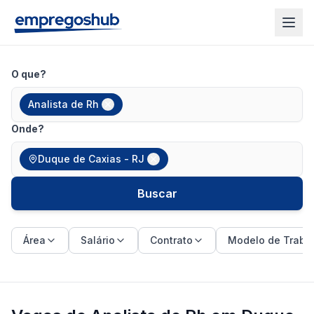
O que?
Analista de Rh
Onde?
Duque de Caxias - RJ
Buscar
Área
Salário
Contrato
Modelo de Traba