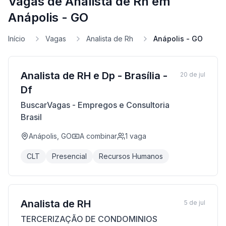
Vagas de Analista de Rh em
Anápolis - GO
Início
Vagas
Analista de Rh
Anápolis - GO
Analista de RH e Dp - Brasília -
20 de jul
Df
BuscarVagas - Empregos e Consultoria
Brasil
Anápolis, GO
A combinar
1
vaga
CLT
Presencial
Recursos Humanos
Analista de RH
5 de jul
TERCERIZAÇÃO DE CONDOMINIOS