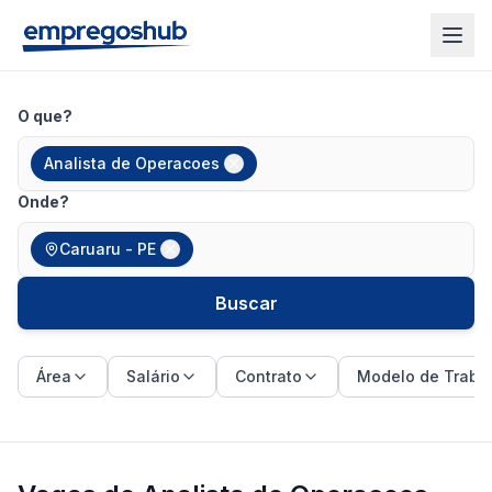
O que?
Analista de Operacoes
Onde?
Caruaru - PE
Buscar
Área
Salário
Contrato
Modelo de Traba