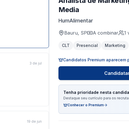
Analista de Marketin
Media
HumAlimentar
Bauru, SP
A combinar
1
CLT
Presencial
Marketing
Candidatos Premium aparecem p
3 de jul
Candidatar
Tenha prioridade nesta candida
Destaque seu currículo para os recru
Conhecer o Premium
19 de jun