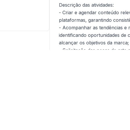
Descrição das atividades:
- Criar e agendar conteúdo rele
plataformas, garantindo consis
- Acompanhar as tendências e m
identificando oportunidades de 
alcançar os objetivos da marca;
- Solicitação das peças de arte 
- Acompanhamento e pesquisa c
momento;
- Criatividade apurada para "sai
planejamentos, considerando o p
- Será responsável por desenvo
mídia social, incluindo Facebook
- Apoiar com copywriting para 
- Apoiar na organização e estru
Requisitos desejados: Escolari
Publicidade ou Comunicação;