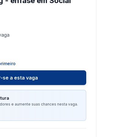
g - ênfase em Social
vaga
rimeiro
-se a esta vaga
tura
tadores e aumente suas chances nesta vaga.