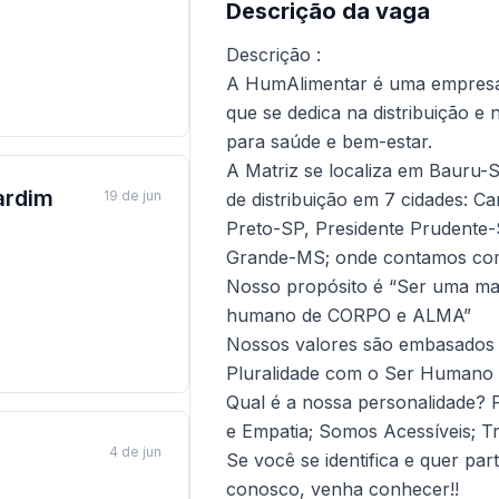
Descrição da vaga
Descrição :
A HumAlimentar é uma empresa 
que se dedica na distribuição e 
para saúde e bem-estar.
A Matriz se localiza em Bauru-SP
ardim
19 de jun
de distribuição em 7 cidades: 
Preto-SP, Presidente Prudente
Grande-MS; onde contamos com
Nosso propósito é “Ser uma m
humano de CORPO e ALMA”
Nossos valores são embasados 
Pluralidade com o Ser Humano 
Qual é a nossa personalidade?
e Empatia; Somos Acessíveis; 
4 de jun
Se você se identifica e quer part
conosco, venha conhecer!!