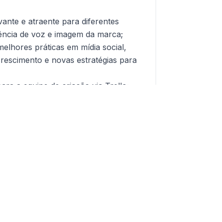
vante e atraente para diferentes
tência de voz e imagem da marca;
elhores práticas em mídia social,
crescimento e novas estratégias para
para a equipe de criação via Trello;
onstante sobre as "trends" do
r da caixa" e realizar bons
erfil da marca;
lver e executar o planejamento de
, Instagram, Linkedin e TikTok.
criação de conteúdo;
turação de eventos (parte on e off).
dade: Graduação em Marketing,