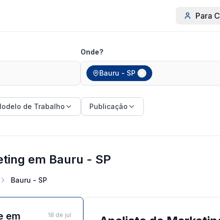
Para C
Onde?
Bauru - SP
odelo de Trabalho
Publicação
eting em Bauru - SP
Bauru - SP
se em
18 de jul