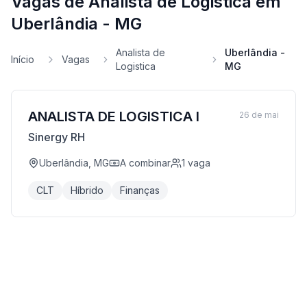
Vagas de Analista de Logistica em
Uberlândia - MG
Analista de
Uberlândia -
Início
Vagas
Logistica
MG
ANALISTA DE LOGISTICA I
26 de mai
Sinergy RH
Uberlândia, MG
A combinar
1
vaga
CLT
Híbrido
Finanças