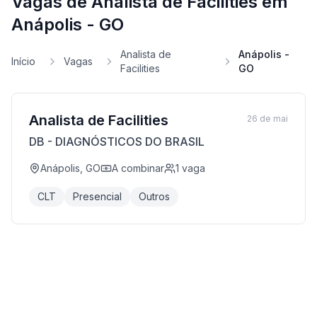
Vagas de Analista de Facilities em
Anápolis - GO
Analista de
Anápolis -
Início
Vagas
Facilities
GO
Analista de Facilities
26 de mai
DB - DIAGNÓSTICOS DO BRASIL
Anápolis, GO
A combinar
1
vaga
CLT
Presencial
Outros