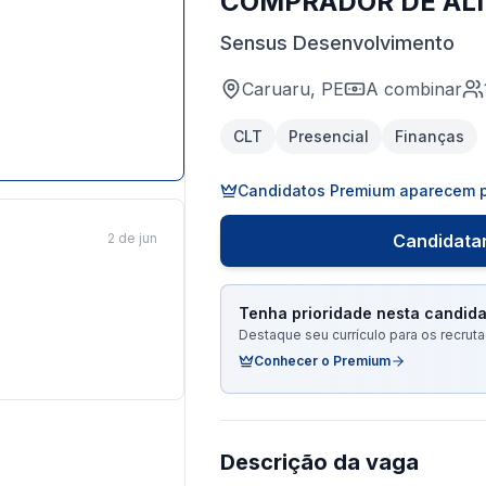
COMPRADOR DE ALIM
Sensus Desenvolvimento
Caruaru, PE
A combinar
CLT
Presencial
Finanças
Candidatos Premium aparecem p
2 de jun
Candidatar
Tenha prioridade nesta candida
Destaque seu currículo para os recru
Conhecer o Premium
Descrição da vaga