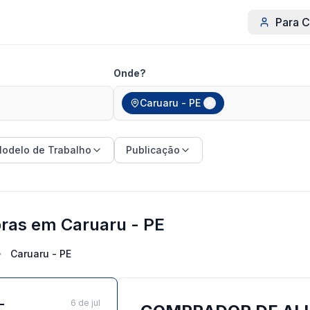
Para C
Onde?
Caruaru - PE
odelo de Trabalho
Publicação
ras em Caruaru - PE
Caruaru - PE
-
6 de jul