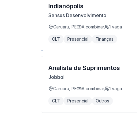
Indianópolis
Sensus Desenvolvimento
Caruaru, PE
A combinar
1
vaga
CLT
Presencial
Finanças
Analista de Suprimentos
Jobbol
Caruaru, PE
A combinar
1
vaga
CLT
Presencial
Outros