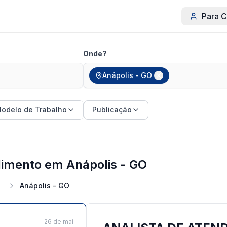
Para C
Onde?
Anápolis - GO
odelo de Trabalho
Publicação
dimento em Anápolis - GO
Anápolis - GO
26 de mai