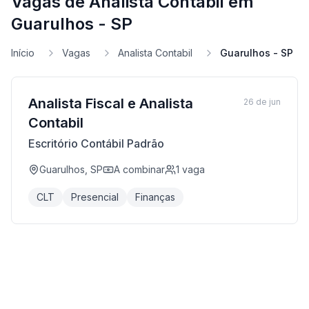
Vagas de Analista Contabil em
Guarulhos - SP
Início
Vagas
Analista Contabil
Guarulhos - SP
Analista Fiscal e Analista
26 de jun
Contabil
Escritório Contábil Padrão
Guarulhos, SP
A combinar
1
vaga
CLT
Presencial
Finanças