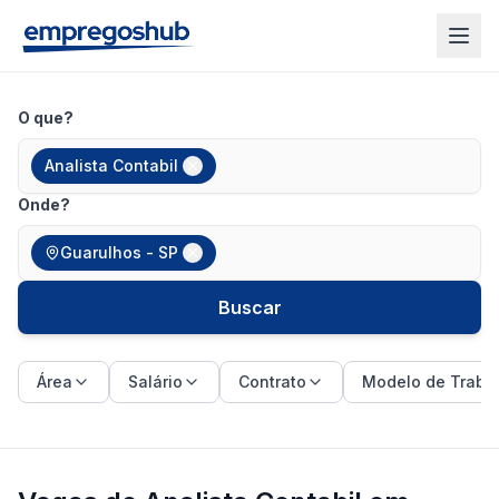
O que?
Analista Contabil
Onde?
Guarulhos - SP
Buscar
Área
Salário
Contrato
Modelo de Traba