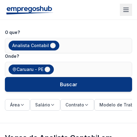
O que?
Analista Contabil
Onde?
Caruaru - PE
Buscar
Área
Salário
Contrato
Modelo de Traba