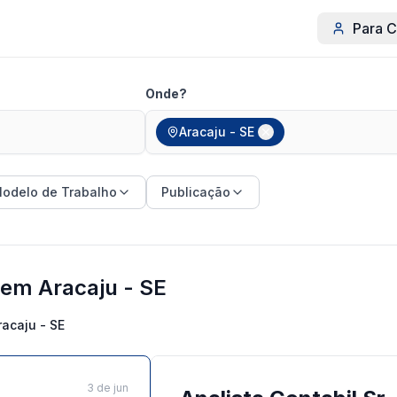
Para C
Onde?
Aracaju - SE
odelo de Trabalho
Publicação
 em Aracaju - SE
racaju - SE
3 de jun