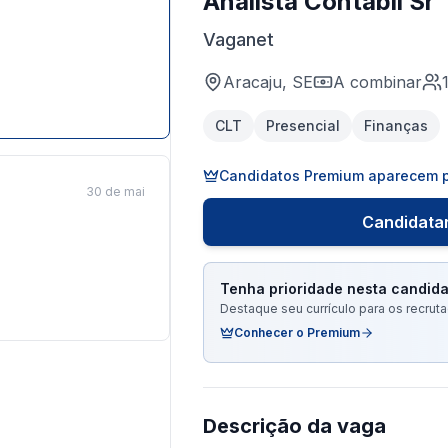
Analista Contabil Sr
Vaganet
Aracaju, SE
A combinar
CLT
Presencial
Finanças
Candidatos Premium aparecem p
30 de mai
Candidatar
Tenha prioridade nesta candida
Destaque seu currículo para os recru
Conhecer o Premium
Descrição da vaga