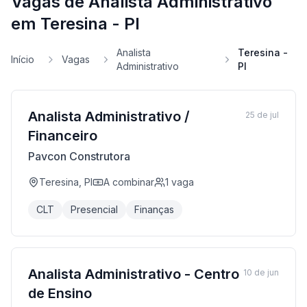
Vagas de Analista Administrativo
em Teresina - PI
Analista
Teresina -
Início
Vagas
Administrativo
PI
Analista Administrativo /
25 de jul
Financeiro
Pavcon Construtora
Teresina, PI
A combinar
1
vaga
CLT
Presencial
Finanças
Analista Administrativo - Centro
10 de jun
de Ensino