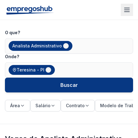
O que?
Analista Administrativo
Onde?
Teresina - PI
Buscar
Área
Salário
Contrato
Modelo de Traba