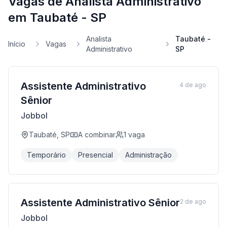
Vagas de Analista Administrativo
em Taubaté - SP
Analista
Taubaté -
Início
Vagas
Administrativo
SP
Assistente Administrativo
4 de ago
Sênior
Jobbol
Taubaté, SP
A combinar
1
vaga
Temporário
Presencial
Administração
Assistente Administrativo Sênior
2 de ago
Jobbol