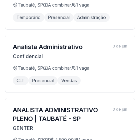
Taubaté, SP
A combinar
1
vaga
Temporário
Presencial
Administração
Analista Administrativo
3 de jun
Confidencial
Taubaté, SP
A combinar
1
vaga
CLT
Presencial
Vendas
ANALISTA ADMINISTRATIVO
3 de jun
PLENO | TAUBATÉ - SP
GENTER
Taubaté, SP
R$ 4.500,00
1
vaga