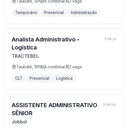
Taubaté, SP
A combinar
1
vaga
Temporário
Presencial
Administração
Analista Administrativo -
3 de jul
Logística
TRACTEBEL
Taubaté, SP
A combinar
1
vaga
CLT
Presencial
Logística
ASSISTENTE ADMINISTRATIVO
9 de jun
SÊNIOR
Jobbol