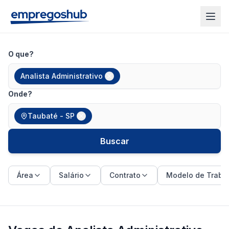
O que?
Analista Administrativo
Onde?
Taubaté - SP
Buscar
Área
Salário
Contrato
Modelo de Traba