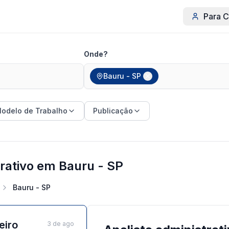
Para C
Onde?
Bauru - SP
odelo de Trabalho
Publicação
rativo em Bauru - SP
Bauru - SP
eiro
3 de ago