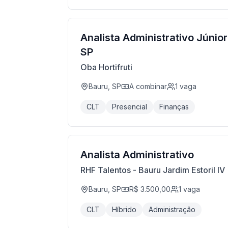
Analista Administrativo Júnior
SP
Oba Hortifruti
Bauru, SP
A combinar
1
vaga
CLT
Presencial
Finanças
Analista Administrativo
RHF Talentos - Bauru Jardim Estoril IV
Bauru, SP
R$ 3.500,00
1
vaga
CLT
Híbrido
Administração