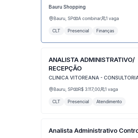
Bauru Shopping
Bauru, SP
A combinar
1
vaga
CLT
Presencial
Finanças
ANALISTA ADMINISTRATIVO/
RECEPÇÃO
CLINICA VITOREANA - CONSULTORI
Bauru, SP
R$ 3.117,00
1
vaga
CLT
Presencial
Atendimento
Analista Administrativo Contr