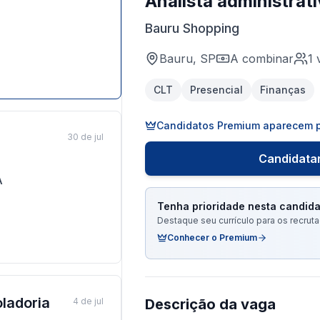
Analista administrati
Bauru Shopping
Bauru, SP
A combinar
1
CLT
Presencial
Finanças
Candidatos Premium aparecem p
30 de jul
Candidatar
A
Tenha prioridade nesta candida
Destaque seu currículo para os recru
Conhecer o Premium
oladoria
4 de jul
Descrição da vaga