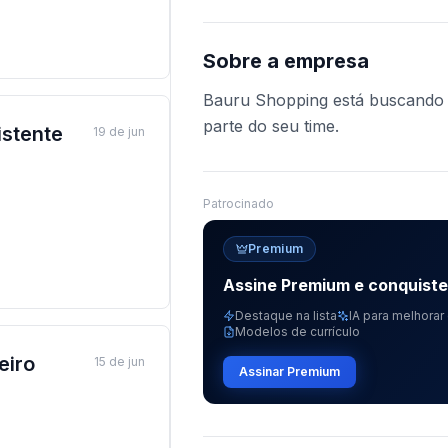
Sobre a empresa
Bauru Shopping está buscando pr
parte do seu time.
istente
19 de jun
Patrocinado
Premium
Assine Premium e conquist
Destaque na lista
IA para melhorar 
Modelos de currículo
eiro
15 de jun
Assinar Premium