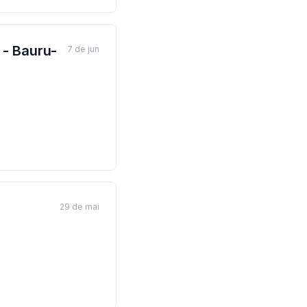
 - Bauru-
7 de jun
29 de mai