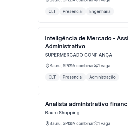
CLT
Presencial
Engenharia
Inteligência de Mercado - Ass
Administrativo
SUPERMERCADO CONFIANÇA
Bauru, SP
A combinar
1
vaga
CLT
Presencial
Administração
Analista administrativo financ
Bauru Shopping
Bauru, SP
A combinar
1
vaga