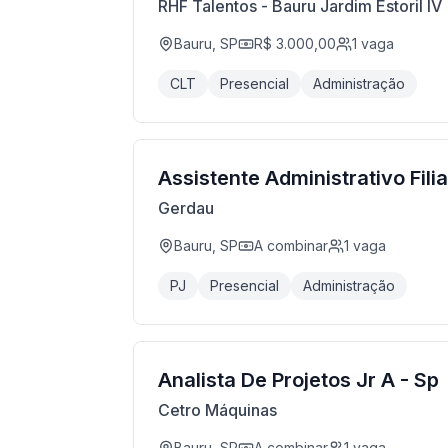
RHF Talentos - Bauru Jardim Estoril IV
Bauru, SP
R$ 3.000,00
1
vaga
CLT
Presencial
Administração
Assistente Administrativo Filia
Gerdau
Bauru, SP
A combinar
1
vaga
PJ
Presencial
Administração
Analista De Projetos Jr A - Sp
Cetro Máquinas
Bauru, SP
A combinar
1
vaga