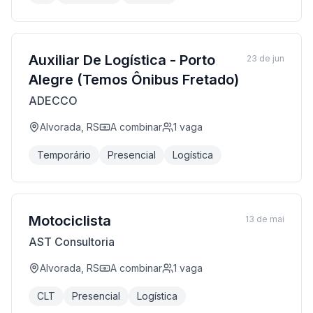
Auxiliar De Logística - Porto
23 de jun
Alegre (Temos Ônibus Fretado)
ADECCO
Alvorada, RS
A combinar
1
vaga
Temporário
Presencial
Logística
Motociclista
13 de mai
AST Consultoria
Alvorada, RS
A combinar
1
vaga
CLT
Presencial
Logística