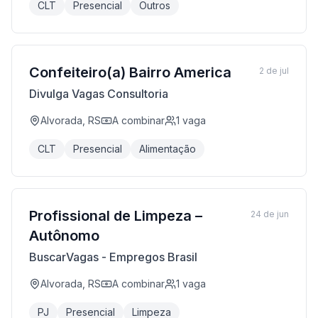
CLT
Presencial
Outros
Confeiteiro(a) Bairro America
2 de jul
Divulga Vagas Consultoria
Alvorada, RS
A combinar
1
vaga
CLT
Presencial
Alimentação
Profissional de Limpeza –
24 de jun
Autônomo
BuscarVagas - Empregos Brasil
Alvorada, RS
A combinar
1
vaga
PJ
Presencial
Limpeza