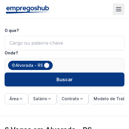
O que?
Onde?
Alvorada - RS
Buscar
Área
Salário
Contrato
Modelo de Traba