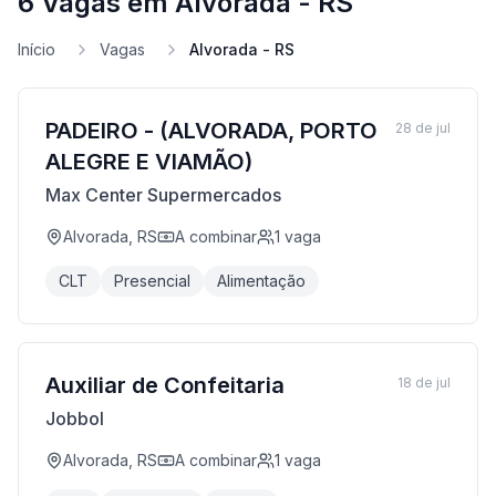
6 Vagas em Alvorada - RS
Início
Vagas
Alvorada - RS
PADEIRO - (ALVORADA, PORTO
28 de jul
ALEGRE E VIAMÃO)
Max Center Supermercados
Alvorada, RS
A combinar
1
vaga
CLT
Presencial
Alimentação
Auxiliar de Confeitaria
18 de jul
Jobbol
Alvorada, RS
A combinar
1
vaga